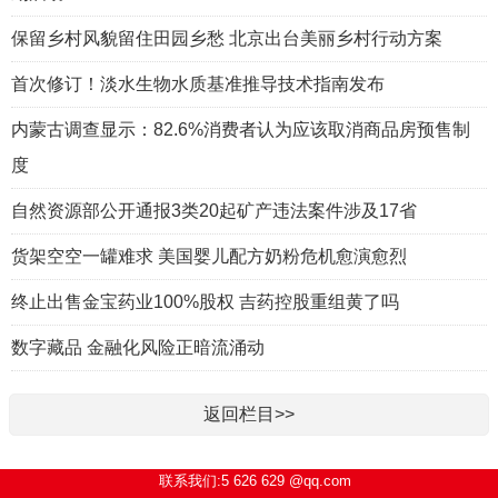
保留乡村风貌留住田园乡愁 北京出台美丽乡村行动方案
首次修订！淡水生物水质基准推导技术指南发布
内蒙古调查显示：82.6%消费者认为应该取消商品房预售制
度
自然资源部公开通报3类20起矿产违法案件涉及17省
货架空空一罐难求 美国婴儿配方奶粉危机愈演愈烈
终止出售金宝药业100%股权 吉药控股重组黄了吗
数字藏品 金融化风险正暗流涌动
返回栏目>>
联系我们:5 626 629 @qq.com