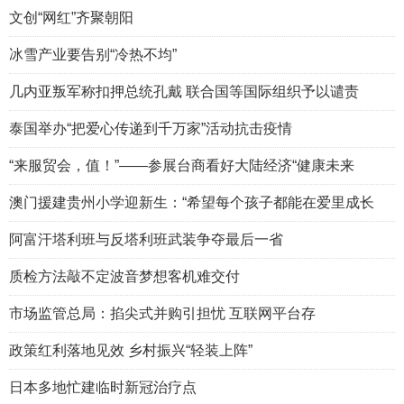
文创“网红”齐聚朝阳
冰雪产业要告别“冷热不均”
几内亚叛军称扣押总统孔戴 联合国等国际组织予以谴责
泰国举办“把爱心传递到千万家”活动抗击疫情
“来服贸会，值！”——参展台商看好大陆经济“健康未来
澳门援建贵州小学迎新生：“希望每个孩子都能在爱里成长
阿富汗塔利班与反塔利班武装争夺最后一省
质检方法敲不定波音梦想客机难交付
市场监管总局：掐尖式并购引担忧 互联网平台存
政策红利落地见效 乡村振兴“轻装上阵”
日本多地忙建临时新冠治疗点