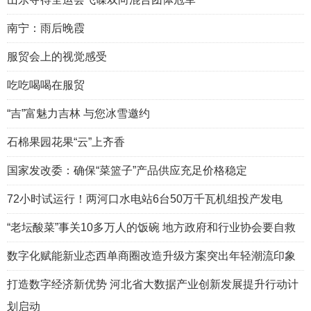
南宁：雨后晚霞
服贸会上的视觉感受
吃吃喝喝在服贸
“吉”富魅力吉林 与您冰雪邀约
石棉果园花果“云”上齐香
国家发改委：确保“菜篮子”产品供应充足价格稳定
72小时试运行！两河口水电站6台50万千瓦机组投产发电
“老坛酸菜”事关10多万人的饭碗 地方政府和行业协会要自救
数字化赋能新业态西单商圈改造升级方案突出年轻潮流印象
打造数字经济新优势 河北省大数据产业创新发展提升行动计
划启动