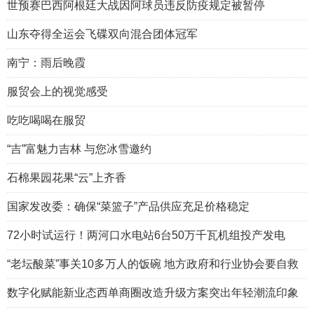
世预赛巴西阿根廷大战因阿球员违反防疫规定被暂停
山东夺得全运会飞碟双向混合团体冠军
南宁：雨后晚霞
服贸会上的视觉感受
吃吃喝喝在服贸
“吉”富魅力吉林 与您冰雪邀约
石棉果园花果“云”上齐香
国家发改委：确保“菜篮子”产品供应充足价格稳定
72小时试运行！两河口水电站6台50万千瓦机组投产发电
“老坛酸菜”事关10多万人的饭碗 地方政府和行业协会要自救
数字化赋能新业态西单商圈改造升级方案突出年轻潮流印象