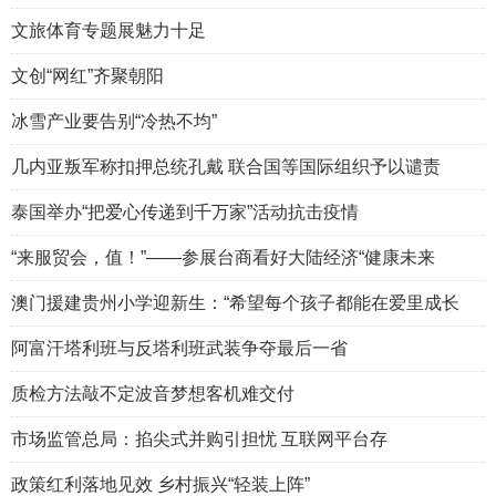
文旅体育专题展魅力十足
文创“网红”齐聚朝阳
冰雪产业要告别“冷热不均”
几内亚叛军称扣押总统孔戴 联合国等国际组织予以谴责
泰国举办“把爱心传递到千万家”活动抗击疫情
“来服贸会，值！”——参展台商看好大陆经济“健康未来
澳门援建贵州小学迎新生：“希望每个孩子都能在爱里成长
阿富汗塔利班与反塔利班武装争夺最后一省
质检方法敲不定波音梦想客机难交付
市场监管总局：掐尖式并购引担忧 互联网平台存
政策红利落地见效 乡村振兴“轻装上阵”