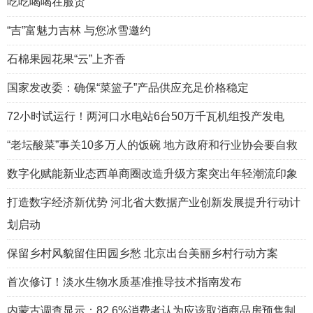
吃吃喝喝在服贸
“吉”富魅力吉林 与您冰雪邀约
石棉果园花果“云”上齐香
国家发改委：确保“菜篮子”产品供应充足价格稳定
72小时试运行！两河口水电站6台50万千瓦机组投产发电
“老坛酸菜”事关10多万人的饭碗 地方政府和行业协会要自救
数字化赋能新业态西单商圈改造升级方案突出年轻潮流印象
打造数字经济新优势 河北省大数据产业创新发展提升行动计
划启动
保留乡村风貌留住田园乡愁 北京出台美丽乡村行动方案
首次修订！淡水生物水质基准推导技术指南发布
内蒙古调查显示：82.6%消费者认为应该取消商品房预售制