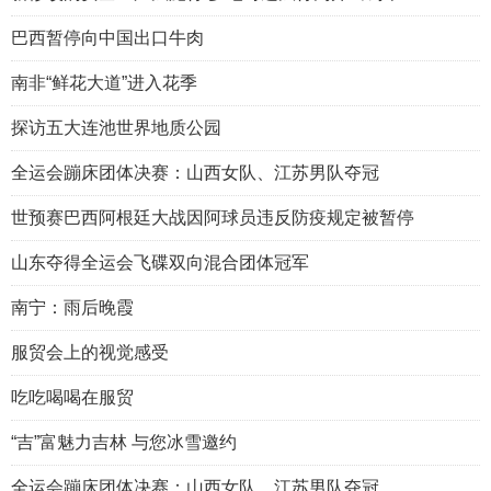
巴西暂停向中国出口牛肉
南非“鲜花大道”进入花季
探访五大连池世界地质公园
全运会蹦床团体决赛：山西女队、江苏男队夺冠
世预赛巴西阿根廷大战因阿球员违反防疫规定被暂停
山东夺得全运会飞碟双向混合团体冠军
南宁：雨后晚霞
服贸会上的视觉感受
吃吃喝喝在服贸
“吉”富魅力吉林 与您冰雪邀约
全运会蹦床团体决赛：山西女队、江苏男队夺冠