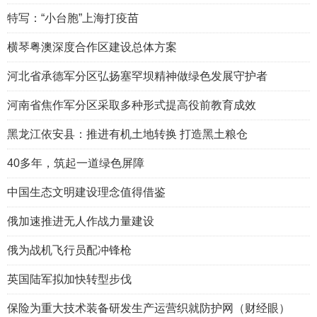
特写：“小台胞”上海打疫苗
横琴粤澳深度合作区建设总体方案
河北省承德军分区弘扬塞罕坝精神做绿色发展守护者
河南省焦作军分区采取多种形式提高役前教育成效
黑龙江依安县：推进有机土地转换 打造黑土粮仓
40多年，筑起一道绿色屏障
中国生态文明建设理念值得借鉴
俄加速推进无人作战力量建设
俄为战机飞行员配冲锋枪
英国陆军拟加快转型步伐
保险为重大技术装备研发生产运营织就防护网（财经眼）