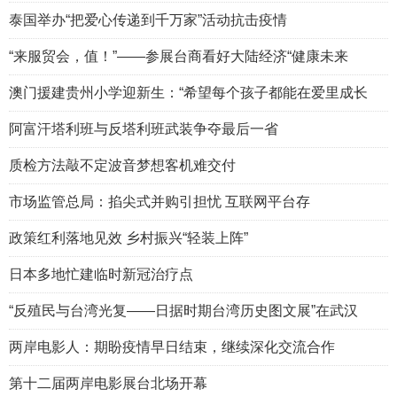
泰国举办“把爱心传递到千万家”活动抗击疫情
“来服贸会，值！”——参展台商看好大陆经济“健康未来
澳门援建贵州小学迎新生：“希望每个孩子都能在爱里成长
阿富汗塔利班与反塔利班武装争夺最后一省
质检方法敲不定波音梦想客机难交付
市场监管总局：掐尖式并购引担忧 互联网平台存
政策红利落地见效 乡村振兴“轻装上阵”
日本多地忙建临时新冠治疗点
“反殖民与台湾光复——日据时期台湾历史图文展”在武汉
两岸电影人：期盼疫情早日结束，继续深化交流合作
第十二届两岸电影展台北场开幕