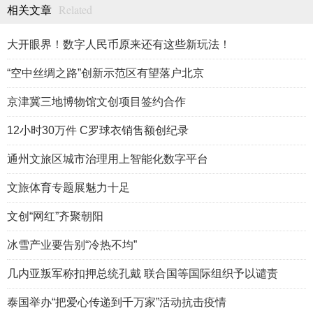
Related
相关文章
大开眼界！数字人民币原来还有这些新玩法！
“空中丝绸之路”创新示范区有望落户北京
京津冀三地博物馆文创项目签约合作
12小时30万件 C罗球衣销售额创纪录
通州文旅区城市治理用上智能化数字平台
文旅体育专题展魅力十足
文创“网红”齐聚朝阳
冰雪产业要告别“冷热不均”
几内亚叛军称扣押总统孔戴 联合国等国际组织予以谴责
泰国举办“把爱心传递到千万家”活动抗击疫情