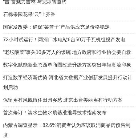
“吉”富魅力吉林 与您冰雪邀约
石棉果园花果“云”上齐香
国家发改委：确保“菜篮子”产品供应充足价格稳定
72小时试运行！两河口水电站6台50万千瓦机组投产发电
“老坛酸菜”事关10多万人的饭碗 地方政府和行业协会要自救
数字化赋能新业态西单商圈改造升级方案突出年轻潮流印象
打造数字经济新优势 河北省大数据产业创新发展提升行动计
划启动
保留乡村风貌留住田园乡愁 北京出台美丽乡村行动方案
首次修订！淡水生物水质基准推导技术指南发布
内蒙古调查显示：82.6%消费者认为应该取消商品房预售制
度