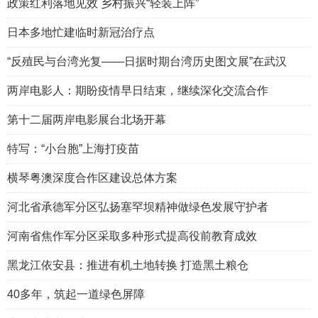
政策红利落地见效 乡村振兴“轻装上阵”
日本多地忙建临时新冠治疗点
“反殖民与台湾光复——日据时期台湾历史图文展”在武汉
两岸电影人：期盼疫情早日结束，继续深化交流合作
第十二届两岸电影展台北场开幕
特写：“小台胞”上海打疫苗
横琴粤澳深度合作区建设总体方案
河北省承德军分区弘扬塞罕坝精神做绿色发展守护者
河南省焦作军分区采取多种形式提高役前教育成效
黑龙江依安县：推进有机土地转换 打造黑土粮仓
40多年，筑起一道绿色屏障