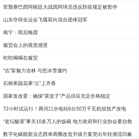
世预赛巴西阿根廷大战因阿球员违反防疫规定被暂停
山东夺得全运会飞碟双向混合团体冠军
南宁：雨后晚霞
服贸会上的视觉感受
吃吃喝喝在服贸
“吉”富魅力吉林 与您冰雪邀约
石棉果园花果“云”上齐香
国家发改委：确保“菜篮子”产品供应充足价格稳定
72小时试运行！两河口水电站6台50万千瓦机组投产发电
“老坛酸菜”事关10多万人的饭碗 地方政府和行业协会要自救
数字化赋能新业态西单商圈改造升级方案突出年轻潮流印象