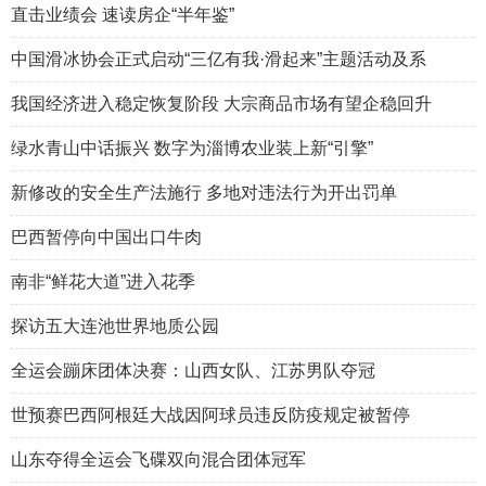
直击业绩会 速读房企“半年鉴”
中国滑冰协会正式启动“三亿有我·滑起来”主题活动及系
我国经济进入稳定恢复阶段 大宗商品市场有望企稳回升
绿水青山中话振兴 数字为淄博农业装上新“引擎”
新修改的安全生产法施行 多地对违法行为开出罚单
巴西暂停向中国出口牛肉
南非“鲜花大道”进入花季
探访五大连池世界地质公园
全运会蹦床团体决赛：山西女队、江苏男队夺冠
世预赛巴西阿根廷大战因阿球员违反防疫规定被暂停
山东夺得全运会飞碟双向混合团体冠军