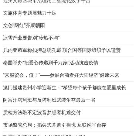
通州文旅区城市治理用上智能化数字平台
文旅体育专题展魅力十足
文创“网红”齐聚朝阳
冰雪产业要告别“冷热不均”
几内亚叛军称扣押总统孔戴 联合国等国际组织予以谴责
泰国举办“把爱心传递到千万家”活动抗击疫情
“来服贸会，值！”——参展台商看好大陆经济“健康未来
澳门援建贵州小学迎新生：“希望每个孩子都能在爱里成长
阿富汗塔利班与反塔利班武装争夺最后一省
质检方法敲不定波音梦想客机难交付
市场监管总局：掐尖式并购引担忧 互联网平台存