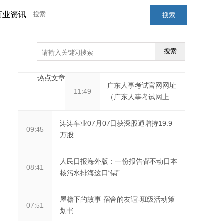
商业资讯
搜索
搜索
热点文章
广东人事考试官网网址
11:49
（广东人事考试网上报
名系统）
涛涛车业07月07日获深股通增持19.9
09:45
万股
人民日报海外版：一份报告背不动日本
08:41
核污水排海这口“锅”
屋檐下的故事 宿舍的友谊-班级活动策
07:51
划书