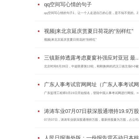
qq空间写心情的句子
qq空间写心情的句子1、让一个人走进自己的心里，是不知不觉的。2
视频|来北京延庆赏夏日荷花的“别样红”
视频|来北京延庆赏夏日荷花的“别样红”
三镇新帅透露考虑夏窗补强应对亚冠 最..
北京时间6月28日，中超联赛第13轮，刚刚换帅的武汉三镇主场0-0
广东人事考试官网网址（广东人事考试网..
广东监理工程师3月23日开始报名，​登陆中国人事考试网进行网报。>>.
涛涛车业07月07日获深股通增持19.9万股
07月07日，涛涛车业获深股通增持万股，最新持股量为万股，占公司
人民日报海外版：一份报告背不动日本核..