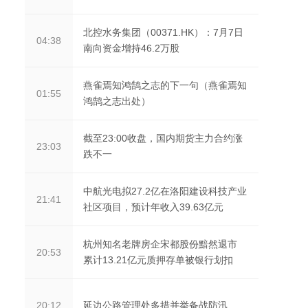
北控水务集团（00371.HK）：7月7日
04:38
南向资金增持46.2万股
燕雀焉知鸿鹄之志的下一句（燕雀焉知
01:55
鸿鹄之志出处）
截至23:00收盘，国内期货主力合约涨
23:03
跌不一
中航光电拟27.2亿在洛阳建设科技产业
21:41
社区项目，预计年收入39.63亿元
杭州知名老牌房企宋都股份黯然退市
20:53
累计13.21亿元质押存单被银行划扣
延边公路管理处多措并举备战防汛
20:12