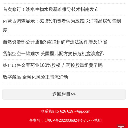
首次修订！淡水生物水质基准推导技术指南发布
内蒙古调查显示：82.6%消费者认为应该取消商品房预售制
度
自然资源部公开通报3类20起矿产违法案件涉及17省
货架空空一罐难求 美国婴儿配方奶粉危机愈演愈烈
终止出售金宝药业100%股权 吉药控股重组黄了吗
数字藏品 金融化风险正暗流涌动
返回栏目>>
联系我们:5 626 629 @qq.com
备案号： 沪ICP备2020036824号-7
营业执照