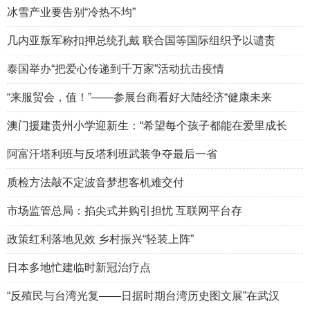
冰雪产业要告别“冷热不均”
几内亚叛军称扣押总统孔戴 联合国等国际组织予以谴责
泰国举办“把爱心传递到千万家”活动抗击疫情
“来服贸会，值！”——参展台商看好大陆经济“健康未来
澳门援建贵州小学迎新生：“希望每个孩子都能在爱里成长
阿富汗塔利班与反塔利班武装争夺最后一省
质检方法敲不定波音梦想客机难交付
市场监管总局：掐尖式并购引担忧 互联网平台存
政策红利落地见效 乡村振兴“轻装上阵”
日本多地忙建临时新冠治疗点
“反殖民与台湾光复——日据时期台湾历史图文展”在武汉