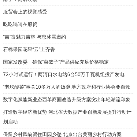
服贸会上的视觉感受
吃吃喝喝在服贸
“吉”富魅力吉林 与您冰雪邀约
石棉果园花果“云”上齐香
国家发改委：确保“菜篮子”产品供应充足价格稳定
72小时试运行！两河口水电站6台50万千瓦机组投产发电
“老坛酸菜”事关10多万人的饭碗 地方政府和行业协会要自救
数字化赋能新业态西单商圈改造升级方案突出年轻潮流印象
打造数字经济新优势 河北省大数据产业创新发展提升行动计
划启动
保留乡村风貌留住田园乡愁 北京出台美丽乡村行动方案