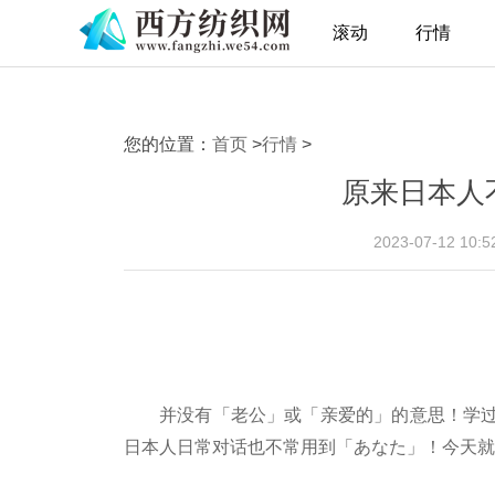
滚动
行情
您的位置：
首页
>
行情
>
原来日本人
2023-07-12 10
并没有「老公」或「亲爱的」的意思！学
日本人日常对话也不常用到「あなた」！今天就