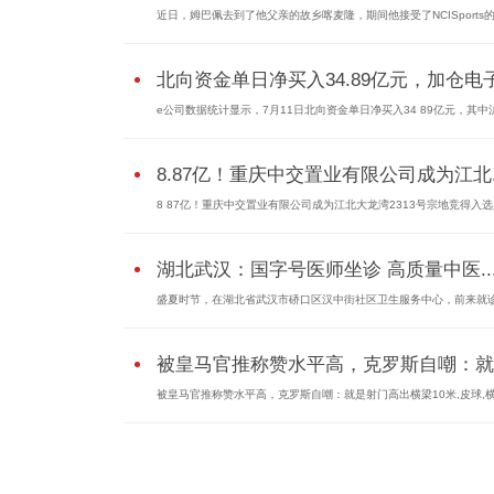
近日，姆巴佩去到了他父亲的故乡喀麦隆，期间他接受了NCISports
北向资金单日净买入34.89亿元，加仓电子.
e公司数据统计显示，7月11日北向资金单日净买入34 89亿元，其中
8.87亿！重庆中交置业有限公司成为江北..
8 87亿！重庆中交置业有限公司成为江北大龙湾2313号宗地竞得入选
湖北武汉：国字号医师坐诊 高质量中医..
盛夏时节，在湖北省武汉市硚口区汉中街社区卫生服务中心，前来就
被皇马官推称赞水平高，克罗斯自嘲：就..
被皇马官推称赞水平高，克罗斯自嘲：就是射门高出横梁10米,皮球,横