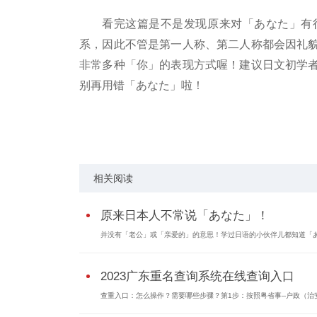
看完这篇是不是发现原来对「あなた」有
系，因此不管是第一人称、第二人称都会因礼
非常多种「你」的表现方式喔！建议日文初学
别再用错「あなた」啦！
关键词：
相关阅读
原来日本人不常说「あなた」！
并没有「老公」或「亲爱的」的意思！学过日语的小伙伴儿都知道「
2023广东重名查询系统在线查询入口
查重入口：怎么操作？需要哪些步骤？第1步：按照粤省事--户政（治