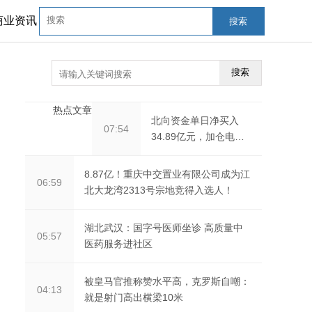
商业资讯
搜索
搜索
热点文章
北向资金单日净买入
07:54
34.89亿元，加仓电
子、汽车、医药生物
8.87亿！重庆中交置业有限公司成为江
06:59
北大龙湾2313号宗地竞得入选人！
湖北武汉：国字号医师坐诊 高质量中
05:57
医药服务进社区
被皇马官推称赞水平高，克罗斯自嘲：
04:13
就是射门高出横梁10米