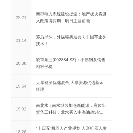
新型电力系统建设提速；地产板块将进
22:21
入政策博弈期丨明日主题前瞻
落后掉队，外媒曝奥迪要向中国车企买
21:14
技术！
凌霄泵业(002884.SZ)：不锈钢泵销售
20:38
相对平稳
大摩资源优选混合,大摩资源优选基金
19:54
经理
南北水 | 南水继续加仓新能源，高位出
19:02
货华工科技；北水买入中海油超3亿港
元
“十四五”机器人产业规划 人形机器人发
18:28