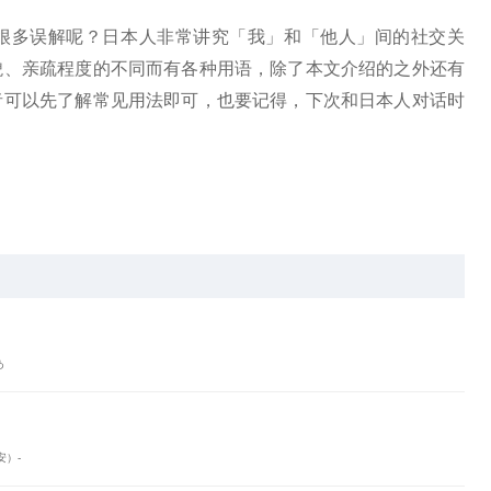
很多误解呢？日本人非常讲究「我」和「他人」间的社交关
貌、亲疏程度的不同而有各种用语，除了本文介绍的之外还有
者可以先了解常见用法即可，也要记得，下次和日本人对话时
あ
安）-