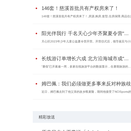
146套！慈溪首批共有产权房来了！
146套！慈溪首批共有产权房来了！,房源,购房,套型,住房保障,商品住
阳光伴我行 千名天心少年齐聚夏令营“...
天心区2023年少年儿童公益夏令营开营。开营仪式后，领导嘉宾与小
长线游订单增长六成 北方沿海城市成“...
“暑假”已开幕逾一周，多家在线旅游平台的数据显示，在暑期旅游的...
姆巴佩：我们必须做更多事来反对种族歧..
近日，姆巴佩去到了他父亲的故乡喀麦隆，期间他接受了NCISports
精彩放送