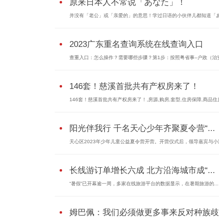
原来日本人不常说「あなた」！
并没有「老公」或「亲爱的」的意思！学过日语的小伙伴儿都知道「
2023广东重名查询系统在线查询入口
查重入口：怎么操作？需要哪些步骤？第1步：按照粤省事--户政（治
146套！慈溪首批共有产权房来了！
146套！慈溪首批共有产权房来了！,房源,购房,套型,住房保障,商品住
阳光伴我行 千名天心少年齐聚夏令营“...
天心区2023年少年儿童公益夏令营开营。开营仪式后，领导嘉宾与小
长线游订单增长六成 北方沿海城市成“...
“暑假”已开幕逾一周，多家在线旅游平台的数据显示，在暑期旅游的...
姆巴佩：我们必须做更多事来反对种族歧..