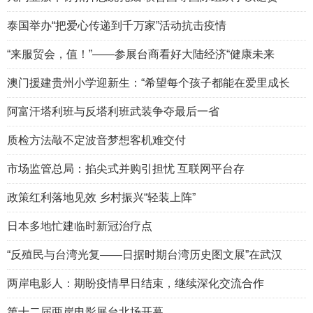
泰国举办“把爱心传递到千万家”活动抗击疫情
“来服贸会，值！”——参展台商看好大陆经济“健康未来
澳门援建贵州小学迎新生：“希望每个孩子都能在爱里成长
阿富汗塔利班与反塔利班武装争夺最后一省
质检方法敲不定波音梦想客机难交付
市场监管总局：掐尖式并购引担忧 互联网平台存
政策红利落地见效 乡村振兴“轻装上阵”
日本多地忙建临时新冠治疗点
“反殖民与台湾光复——日据时期台湾历史图文展”在武汉
两岸电影人：期盼疫情早日结束，继续深化交流合作
第十二届两岸电影展台北场开幕