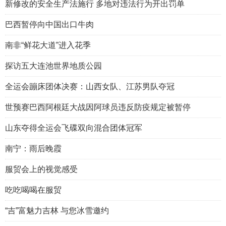
新修改的安全生产法施行 多地对违法行为开出罚单
巴西暂停向中国出口牛肉
南非“鲜花大道”进入花季
探访五大连池世界地质公园
全运会蹦床团体决赛：山西女队、江苏男队夺冠
世预赛巴西阿根廷大战因阿球员违反防疫规定被暂停
山东夺得全运会飞碟双向混合团体冠军
南宁：雨后晚霞
服贸会上的视觉感受
吃吃喝喝在服贸
“吉”富魅力吉林 与您冰雪邀约