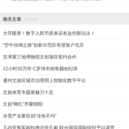
Related
相关文章
大开眼界！数字人民币原来还有这些新玩法！
“空中丝绸之路”创新示范区有望落户北京
京津冀三地博物馆文创项目签约合作
12小时30万件 C罗球衣销售额创纪录
通州文旅区城市治理用上智能化数字平台
文旅体育专题展魅力十足
文创“网红”齐聚朝阳
冰雪产业要告别“冷热不均”
几内亚叛军称扣押总统孔戴 联合国等国际组织予以谴责