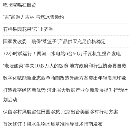
吃吃喝喝在服贸
“吉”富魅力吉林 与您冰雪邀约
石棉果园花果“云”上齐香
国家发改委：确保“菜篮子”产品供应充足价格稳定
72小时试运行！两河口水电站6台50万千瓦机组投产发电
“老坛酸菜”事关10多万人的饭碗 地方政府和行业协会要自救
数字化赋能新业态西单商圈改造升级方案突出年轻潮流印象
打造数字经济新优势 河北省大数据产业创新发展提升行动计
划启动
保留乡村风貌留住田园乡愁 北京出台美丽乡村行动方案
首次修订！淡水生物水质基准推导技术指南发布