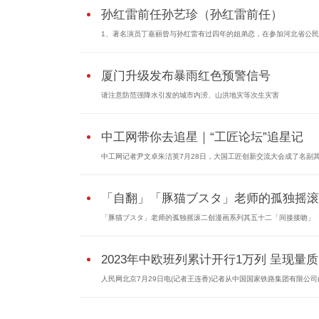
孙红雷前任孙艺珍（孙红雷前任）
1、著名演员丁嘉丽曾与孙红雷有过四年的姐弟恋，在参加河北省公
厦门升级发布暴雨红色预警信号
请注意防范强降水引发的城市内涝、山洪地灾等次生灾害
中工网带你去追星｜“工匠论坛”追星记
中工网记者尹文卓朱洁英7月28日，大国工匠创新交流大会成了名副
「自翻」「豚猫ブスタ」老师的孤独摇滚..
「豚猫ブスタ」老师的孤独摇滚二创漫画系列其五十二「间接接吻」
2023年中欧班列累计开行1万列 呈现量质.
人民网北京7月29日电(记者王连香)记者从中国国家铁路集团有限公司