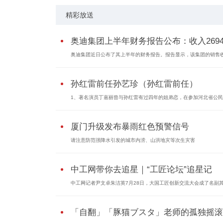
精彩放送
奥迪集团上半年财务报告公布：收入2694..
奥迪集团近日公布了其上半年的财务报告。报告显示，该集团的销售
孙红雷前任孙艺珍（孙红雷前任）
1、著名演员丁嘉丽曾与孙红雷有过四年的姐弟恋，在参加河北省公
厦门升级发布暴雨红色预警信号
请注意防范强降水引发的城市内涝、山洪地灾等次生灾害
中工网带你去追星｜“工匠论坛”追星记
中工网记者尹文卓朱洁英7月28日，大国工匠创新交流大会成了名副
「自翻」「豚猫ブスタ」老师的孤独摇滚..