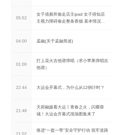
入场
女子借厕所偷走店主ipad 女子得知店
05:52
主视力障碍偷走整条香烟 基本情况讲
解
孟融(关于孟融简述)
04:00
打上花火吉他谱弹唱（求小苹果弹唱吉
01:00
他谱）
大运会开幕式，为什么从12倒计时？
22:44
天府融媒看大运丨青春之火，闪耀蓉
21:48
城！大运会开幕式现场图集来了
推进“一盔一带”安全守护行动 筑牢道路
21:02