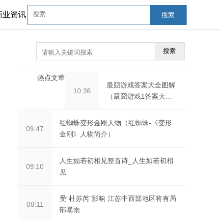
商业资讯
搜索
搜索
热点文章
最囧游戏答案大全图解
10:36
（最囧游戏1答案大
全）
红蜘蛛变形金刚人物（红蜘蛛-《变形
09:47
金刚》人物简介）
人生如若初相见整首诗_人生如若初相
09:10
见
受“杜苏芮”影响 江苏中西部地区将有局
08:11
部暴雨