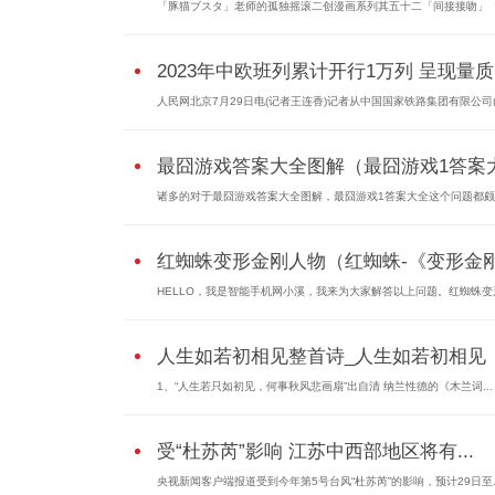
「豚猫ブスタ」老师的孤独摇滚二创漫画系列其五十二「间接接吻」
2023年中欧班列累计开行1万列 呈现量质.
人民网北京7月29日电(记者王连香)记者从中国国家铁路集团有限公司
最囧游戏答案大全图解（最囧游戏1答案大.
诸多的对于最囧游戏答案大全图解，最囧游戏1答案大全这个问题都
红蜘蛛变形金刚人物（红蜘蛛-《变形金刚.
HELLO，我是智能手机网小溪，我来为大家解答以上问题。红蜘蛛变
人生如若初相见整首诗_人生如若初相见
1、“人生若只如初见，何事秋风悲画扇”出自清 纳兰性德的《木兰词...
受“杜苏芮”影响 江苏中西部地区将有...
央视新闻客户端报道受到今年第5号台风“杜苏芮”的影响，预计29日至..