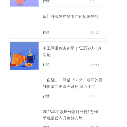
行情
07-29
厦门升级发布暴雨红色预警信号
行情
07-29
中工网带你去追星｜“工匠论坛”追
星记
行情
07-29
「自翻」「豚猫ブスタ」老师的孤
独摇滚二创漫画系列 其五十二
行情
07-29
2023年中欧班列累计开行1万列
呈现量质齐升良好态势