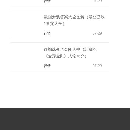
行情
07-29
最囧游戏答案大全图解（最囧游戏
1答案大全）
行情
07-29
红蜘蛛变形金刚人物（红蜘蛛-
《变形金刚》人物简介）
行情
07-29