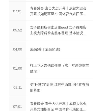
青春盛会 直击大运开幕丨成都大运会
07:01
开幕式如期而至 中国体育代表团压轴
入场
女子借厕所偷走店主ipad 女子得知店
05:52
主视力障碍偷走整条香烟 基本情况讲
解
孟融(关于孟融简述)
04:00
打上花火吉他谱弹唱（求小苹果弹唱吉
01:00
他谱）
受“杜苏芮”影响 江苏中西部地区将有局
08:11
部暴雨
青春盛会 直击大运开幕丨成都大运会
07:01
开幕式如期而至 中国体育代表团压轴