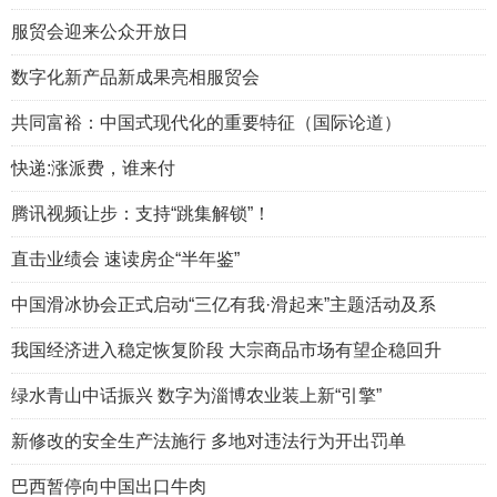
服贸会迎来公众开放日
数字化新产品新成果亮相服贸会
共同富裕：中国式现代化的重要特征（国际论道）
快递:涨派费，谁来付
腾讯视频让步：支持“跳集解锁”！
直击业绩会 速读房企“半年鉴”
中国滑冰协会正式启动“三亿有我·滑起来”主题活动及系
我国经济进入稳定恢复阶段 大宗商品市场有望企稳回升
绿水青山中话振兴 数字为淄博农业装上新“引擎”
新修改的安全生产法施行 多地对违法行为开出罚单
巴西暂停向中国出口牛肉