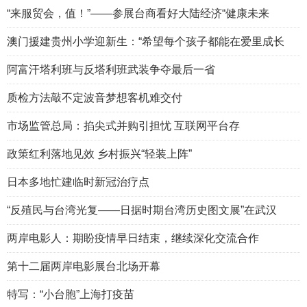
“来服贸会，值！”——参展台商看好大陆经济“健康未来
澳门援建贵州小学迎新生：“希望每个孩子都能在爱里成长
阿富汗塔利班与反塔利班武装争夺最后一省
质检方法敲不定波音梦想客机难交付
市场监管总局：掐尖式并购引担忧 互联网平台存
政策红利落地见效 乡村振兴“轻装上阵”
日本多地忙建临时新冠治疗点
“反殖民与台湾光复——日据时期台湾历史图文展”在武汉
两岸电影人：期盼疫情早日结束，继续深化交流合作
第十二届两岸电影展台北场开幕
特写：“小台胞”上海打疫苗