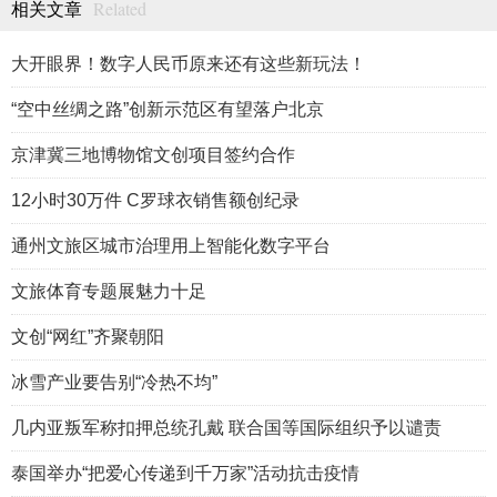
Related
相关文章
大开眼界！数字人民币原来还有这些新玩法！
“空中丝绸之路”创新示范区有望落户北京
京津冀三地博物馆文创项目签约合作
12小时30万件 C罗球衣销售额创纪录
通州文旅区城市治理用上智能化数字平台
文旅体育专题展魅力十足
文创“网红”齐聚朝阳
冰雪产业要告别“冷热不均”
几内亚叛军称扣押总统孔戴 联合国等国际组织予以谴责
泰国举办“把爱心传递到千万家”活动抗击疫情