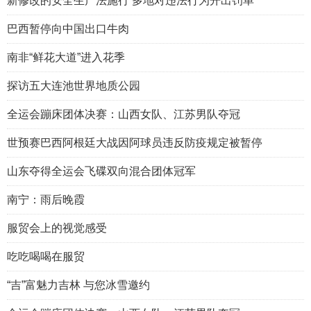
新修改的安全生产法施行 多地对违法行为开出罚单
巴西暂停向中国出口牛肉
南非“鲜花大道”进入花季
探访五大连池世界地质公园
全运会蹦床团体决赛：山西女队、江苏男队夺冠
世预赛巴西阿根廷大战因阿球员违反防疫规定被暂停
山东夺得全运会飞碟双向混合团体冠军
南宁：雨后晚霞
服贸会上的视觉感受
吃吃喝喝在服贸
“吉”富魅力吉林 与您冰雪邀约