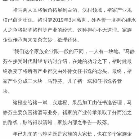
褚马两人又将触角拓展到白酒、沃柑领域，褚家产业规
模已蔚为壮观。褚时健2019年3月离世，外界曾一度担心继承
人之争将影响褚橙等产业的经营。这种担心不无道理。家族
企业传承向来复杂玄妙，欲理还休。
“我们这个家族企业跟一般的不同，一人有一块地。”马静
芬在接受时代财经专访时介绍，在她的劝导之下，褚时健最
终改变了将所有产业都交由外孙女任书逸的念头。最终，褚
家产业分成三大块，马静芬、儿子褚一斌和任书逸各管一
块。
褚橙交给褚一斌，实建橙、果品加工由任书逸管理，马
静芬主要负责褚酒等业务。褚家的产业传承采取了分而治之
的路线，脉络得以清晰，家族内部之争告一段落。
年已九旬的马静芬既是家族的大家长，也在多个家族企