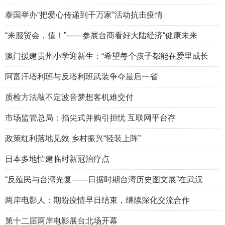
泰国举办“把爱心传递到千万家”活动抗击疫情
“来服贸会，值！”——参展台商看好大陆经济“健康未来
澳门援建贵州小学迎新生：“希望每个孩子都能在爱里成长
阿富汗塔利班与反塔利班武装争夺最后一省
质检方法敲不定波音梦想客机难交付
市场监管总局：掐尖式并购引担忧 互联网平台存
政策红利落地见效 乡村振兴“轻装上阵”
日本多地忙建临时新冠治疗点
“反殖民与台湾光复——日据时期台湾历史图文展”在武汉
两岸电影人：期盼疫情早日结束，继续深化交流合作
第十二届两岸电影展台北场开幕