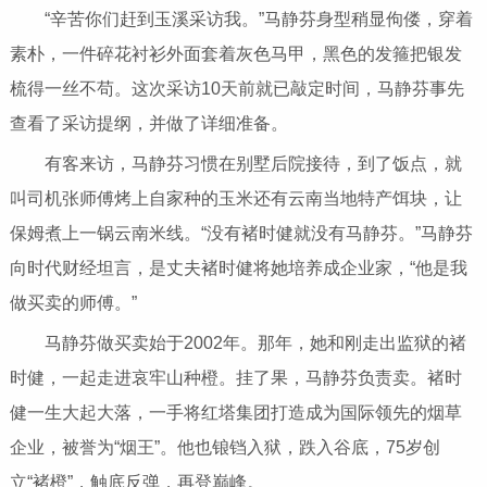
“辛苦你们赶到玉溪采访我。”马静芬身型稍显佝偻，穿着
素朴，一件碎花衬衫外面套着灰色马甲，黑色的发箍把银发
梳得一丝不苟。这次采访10天前就已敲定时间，马静芬事先
查看了采访提纲，并做了详细准备。
有客来访，马静芬习惯在别墅后院接待，到了饭点，就
叫司机张师傅烤上自家种的玉米还有云南当地特产饵块，让
保姆煮上一锅云南米线。“没有褚时健就没有马静芬。”马静芬
向时代财经坦言，是丈夫褚时健将她培养成企业家，“他是我
做买卖的师傅。”
马静芬做买卖始于2002年。那年，她和刚走出监狱的褚
时健，一起走进哀牢山种橙。挂了果，马静芬负责卖。褚时
健一生大起大落，一手将红塔集团打造成为国际领先的烟草
企业，被誉为“烟王”。他也锒铛入狱，跌入谷底，75岁创
立“褚橙”，触底反弹，再登巅峰。