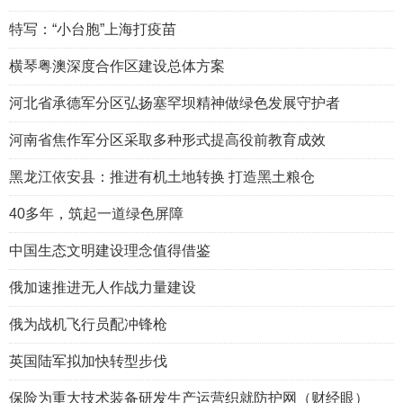
特写：“小台胞”上海打疫苗
横琴粤澳深度合作区建设总体方案
河北省承德军分区弘扬塞罕坝精神做绿色发展守护者
河南省焦作军分区采取多种形式提高役前教育成效
黑龙江依安县：推进有机土地转换 打造黑土粮仓
40多年，筑起一道绿色屏障
中国生态文明建设理念值得借鉴
俄加速推进无人作战力量建设
俄为战机飞行员配冲锋枪
英国陆军拟加快转型步伐
保险为重大技术装备研发生产运营织就防护网（财经眼）