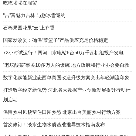
吃吃喝喝在服贸
“吉”富魅力吉林 与您冰雪邀约
石棉果园花果“云”上齐香
国家发改委：确保“菜篮子”产品供应充足价格稳定
72小时试运行！两河口水电站6台50万千瓦机组投产发电
“老坛酸菜”事关10多万人的饭碗 地方政府和行业协会要自救
数字化赋能新业态西单商圈改造升级方案突出年轻潮流印象
打造数字经济新优势 河北省大数据产业创新发展提升行动计
划启动
保留乡村风貌留住田园乡愁 北京出台美丽乡村行动方案
首次修订！淡水生物水质基准推导技术指南发布