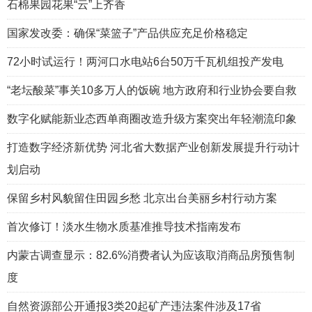
石棉果园花果“云”上齐香
国家发改委：确保“菜篮子”产品供应充足价格稳定
72小时试运行！两河口水电站6台50万千瓦机组投产发电
“老坛酸菜”事关10多万人的饭碗 地方政府和行业协会要自救
数字化赋能新业态西单商圈改造升级方案突出年轻潮流印象
打造数字经济新优势 河北省大数据产业创新发展提升行动计
划启动
保留乡村风貌留住田园乡愁 北京出台美丽乡村行动方案
首次修订！淡水生物水质基准推导技术指南发布
内蒙古调查显示：82.6%消费者认为应该取消商品房预售制
度
自然资源部公开通报3类20起矿产违法案件涉及17省