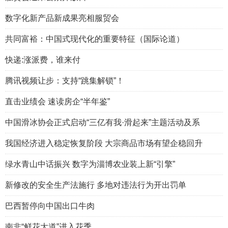
数字化新产品新成果亮相服贸会
共同富裕：中国式现代化的重要特征（国际论道）
快递:涨派费，谁来付
腾讯视频让步：支持“跳集解锁”！
直击业绩会 速读房企“半年鉴”
中国滑冰协会正式启动“三亿有我·滑起来”主题活动及系
我国经济进入稳定恢复阶段 大宗商品市场有望企稳回升
绿水青山中话振兴 数字为淄博农业装上新“引擎”
新修改的安全生产法施行 多地对违法行为开出罚单
巴西暂停向中国出口牛肉
南非“鲜花大道”进入花季