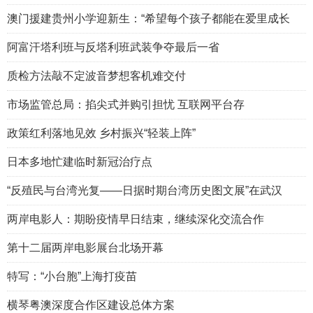
澳门援建贵州小学迎新生：“希望每个孩子都能在爱里成长
阿富汗塔利班与反塔利班武装争夺最后一省
质检方法敲不定波音梦想客机难交付
市场监管总局：掐尖式并购引担忧 互联网平台存
政策红利落地见效 乡村振兴“轻装上阵”
日本多地忙建临时新冠治疗点
“反殖民与台湾光复——日据时期台湾历史图文展”在武汉
两岸电影人：期盼疫情早日结束，继续深化交流合作
第十二届两岸电影展台北场开幕
特写：“小台胞”上海打疫苗
横琴粤澳深度合作区建设总体方案