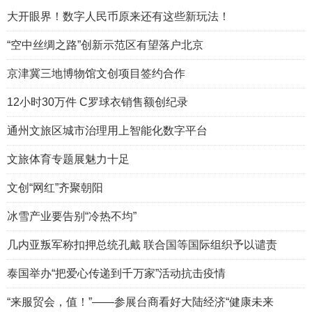
大开眼界！数字人民币原来还有这些新玩法！
“空中丝绸之路”创新示范区有望落户北京
京津冀三地博物馆文创项目签约合作
12小时30万件 C罗球衣销售额创纪录
通州文旅区城市治理用上智能化数字平台
文旅体育专题展魅力十足
文创“网红”齐聚朝阳
冰雪产业要告别“冷热不均”
几内亚叛军称扣押总统孔戴 联合国等国际组织予以谴责
泰国举办“把爱心传递到千万家”活动抗击疫情
“来服贸会，值！”——参展台商看好大陆经济“健康未来