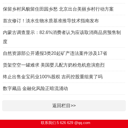
保留乡村风貌留住田园乡愁 北京出台美丽乡村行动方案
首次修订！淡水生物水质基准推导技术指南发布
内蒙古调查显示：82.6%消费者认为应该取消商品房预售制
度
自然资源部公开通报3类20起矿产违法案件涉及17省
货架空空一罐难求 美国婴儿配方奶粉危机愈演愈烈
终止出售金宝药业100%股权 吉药控股重组黄了吗
数字藏品 金融化风险正暗流涌动
返回栏目>>
联系我们:5 626 629 @qq.com