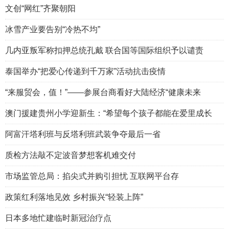
文创“网红”齐聚朝阳
冰雪产业要告别“冷热不均”
几内亚叛军称扣押总统孔戴 联合国等国际组织予以谴责
泰国举办“把爱心传递到千万家”活动抗击疫情
“来服贸会，值！”——参展台商看好大陆经济“健康未来
澳门援建贵州小学迎新生：“希望每个孩子都能在爱里成长
阿富汗塔利班与反塔利班武装争夺最后一省
质检方法敲不定波音梦想客机难交付
市场监管总局：掐尖式并购引担忧 互联网平台存
政策红利落地见效 乡村振兴“轻装上阵”
日本多地忙建临时新冠治疗点