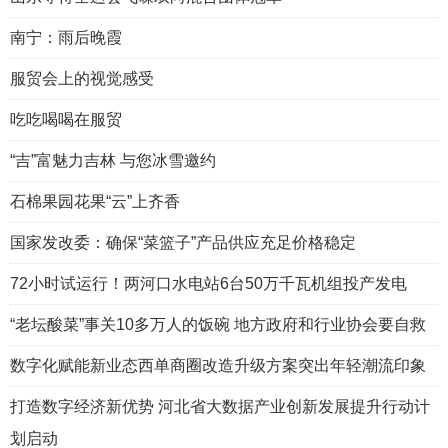
南宁：雨后晚霞
服贸会上的视觉感受
吃吃喝喝在服贸
“吉”富魅力吉林 与您冰雪邀约
石棉果园花果“云”上齐香
国家发改委：确保“菜篮子”产品供应充足价格稳定
72小时试运行！两河口水电站6台50万千瓦机组投产发电
“老坛酸菜”事关10多万人的饭碗 地方政府和行业协会要自救
数字化赋能新业态西单商圈改造升级方案突出年轻潮流印象
打造数字经济新优势 河北省大数据产业创新发展提升行动计
划启动