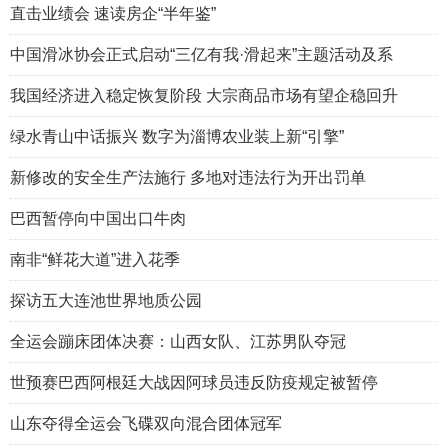
直击业绩会 速读房企“半年鉴”
中国滑冰协会正式启动“三亿有我·滑起来”主题活动及系
我国经济进入稳定恢复阶段 大宗商品市场有望企稳回升
绿水青山中话振兴 数字为淄博农业装上新“引擎”
新修改的安全生产法施行 多地对违法行为开出罚单
巴西暂停向中国出口牛肉
南非“鲜花大道”进入花季
探访五大连池世界地质公园
全运会蹦床团体决赛：山西女队、江苏男队夺冠
世预赛巴西阿根廷大战因阿球员违反防疫规定被暂停
山东夺得全运会飞碟双向混合团体冠军