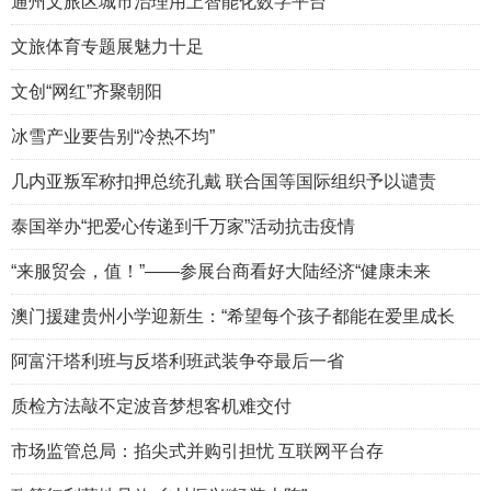
通州文旅区城市治理用上智能化数字平台
文旅体育专题展魅力十足
文创“网红”齐聚朝阳
冰雪产业要告别“冷热不均”
几内亚叛军称扣押总统孔戴 联合国等国际组织予以谴责
泰国举办“把爱心传递到千万家”活动抗击疫情
“来服贸会，值！”——参展台商看好大陆经济“健康未来
澳门援建贵州小学迎新生：“希望每个孩子都能在爱里成长
阿富汗塔利班与反塔利班武装争夺最后一省
质检方法敲不定波音梦想客机难交付
市场监管总局：掐尖式并购引担忧 互联网平台存