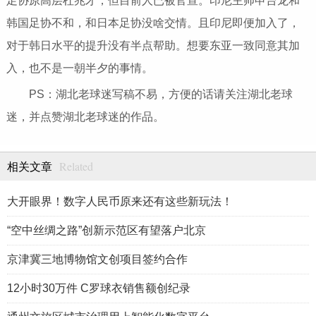
足协原高层杜兆才，但目前人已被官宣。印尼主帅申台龙和
韩国足协不和，和日本足协没啥交情。且印尼即便加入了，
对于韩日水平的提升没有半点帮助。想要东亚一致同意其加
入，也不是一朝半夕的事情。
PS：湖北老球迷写稿不易，方便的话请关注湖北老球
迷，并点赞湖北老球迷的作品。
Related
相关文章
大开眼界！数字人民币原来还有这些新玩法！
“空中丝绸之路”创新示范区有望落户北京
京津冀三地博物馆文创项目签约合作
12小时30万件 C罗球衣销售额创纪录