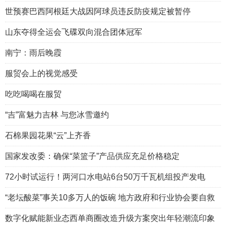
世预赛巴西阿根廷大战因阿球员违反防疫规定被暂停
山东夺得全运会飞碟双向混合团体冠军
南宁：雨后晚霞
服贸会上的视觉感受
吃吃喝喝在服贸
“吉”富魅力吉林 与您冰雪邀约
石棉果园花果“云”上齐香
国家发改委：确保“菜篮子”产品供应充足价格稳定
72小时试运行！两河口水电站6台50万千瓦机组投产发电
“老坛酸菜”事关10多万人的饭碗 地方政府和行业协会要自救
数字化赋能新业态西单商圈改造升级方案突出年轻潮流印象