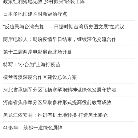
政策红利落地见效 乡村振兴“轻装上阵”
日本多地忙建临时新冠治疗点
“反殖民与台湾光复——日据时期台湾历史图文展”在武汉
两岸电影人：期盼疫情早日结束，继续深化交流合作
第十二届两岸电影展台北场开幕
特写：“小台胞”上海打疫苗
横琴粤澳深度合作区建设总体方案
河北省承德军分区弘扬塞罕坝精神做绿色发展守护者
河南省焦作军分区采取多种形式提高役前教育成效
黑龙江依安县：推进有机土地转换 打造黑土粮仓
40多年，筑起一道绿色屏障