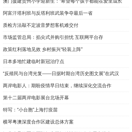
澳门援建贵州小学迎新生：“希望每个孩子都能在爱里成长
阿富汗塔利班与反塔利班武装争夺最后一省
质检方法敲不定波音梦想客机难交付
市场监管总局：掐尖式并购引担忧 互联网平台存
政策红利落地见效 乡村振兴“轻装上阵”
日本多地忙建临时新冠治疗点
“反殖民与台湾光复——日据时期台湾历史图文展”在武汉
两岸电影人：期盼疫情早日结束，继续深化交流合作
第十二届两岸电影展台北场开幕
特写：“小台胞”上海打疫苗
横琴粤澳深度合作区建设总体方案