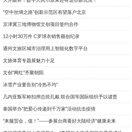
大开眼界！数字人民币原来还有这些新玩法！
“空中丝绸之路”创新示范区有望落户北京
京津冀三地博物馆文创项目签约合作
12小时30万件 C罗球衣销售额创纪录
通州文旅区城市治理用上智能化数字平台
文旅体育专题展魅力十足
文创“网红”齐聚朝阳
冰雪产业要告别“冷热不均”
几内亚叛军称扣押总统孔戴 联合国等国际组织予以谴责
泰国举办“把爱心传递到千万家”活动抗击疫情
“来服贸会，值！”——参展台商看好大陆经济“健康未来