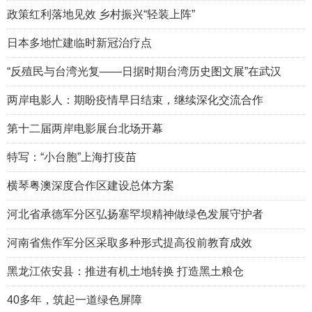
政策红利落地见效 乡村振兴“轻装上阵”
日本多地忙建临时新冠治疗点
“反殖民与台湾光复——日据时期台湾历史图文展”在武汉
两岸电影人：期盼疫情早日结束，继续深化交流合作
第十二届两岸电影展台北场开幕
特写：“小台胞”上海打疫苗
横琴粤澳深度合作区建设总体方案
河北省承德军分区弘扬塞罕坝精神做绿色发展守护者
河南省焦作军分区采取多种形式提高役前教育成效
黑龙江依安县：推进有机土地转换 打造黑土粮仓
40多年，筑起一道绿色屏障