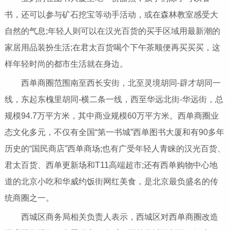
书，还可以参与矿石挖宝等动手活动，或在森林教室感受大
自然的气息;年轻人则可以在汉光百货的买手区域用最新潮的
家居用品装扮生活;在君太百货喝个下午茶顺便再买买买，这
样年轻时尚的都市生活就在身边。
西单商圈范围南至西长安街，北至灵境胡同-辟才胡同一
线，东起东槐里胡同-横二条一线，西至华远北街-华远街，总
规模94.7万
平
方米，其中商业规模60万
平
方米。西单商圈业
态文化多元，不仅有全国“第一书城”西单图书大厦和有90多年
历史的“国民商店”西单商场;也有广受年轻人青睐的汉光百货、
君太百货、西单更新场和T11高端超市;还有西单购物中心地
道的北京小吃和华威约饭街网红美食，是北京最负盛名的传
统商圈之一。
西城区商务局相关负责人表示，西城区对西单商圈改造