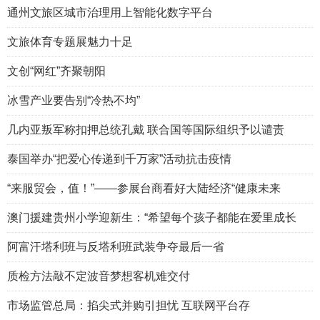
通州文旅区城市治理用上智能化数字平台
文旅体育专题展魅力十足
文创“网红”齐聚朝阳
冰雪产业要告别“冷热不均”
几内亚叛军称扣押总统孔戴 联合国等国际组织予以谴责
泰国举办“把爱心传递到千万家”活动抗击疫情
“来服贸会，值！”——参展台商看好大陆经济“健康未来
澳门援建贵州小学迎新生：“希望每个孩子都能在爱里成长
阿富汗塔利班与反塔利班武装争夺最后一省
质检方法敲不定波音梦想客机难交付
市场监管总局：掐尖式并购引担忧 互联网平台存