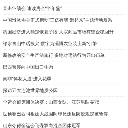
直击业绩会 速读房企“半年鉴”
中国滑冰协会正式启动“三亿有我·滑起来”主题活动及系
我国经济进入稳定恢复阶段 大宗商品市场有望企稳回升
绿水青山中话振兴 数字为淄博农业装上新“引擎”
新修改的安全生产法施行 多地对违法行为开出罚单
巴西暂停向中国出口牛肉
南非“鲜花大道”进入花季
探访五大连池世界地质公园
全运会蹦床团体决赛：山西女队、江苏男队夺冠
世预赛巴西阿根廷大战因阿球员违反防疫规定被暂停
山东夺得全运会飞碟双向混合团体冠军