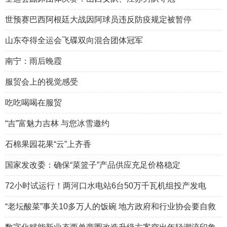
世预赛巴西阿根廷大战因阿球员违反防疫规定被暂停
山东夺得全运会飞碟双向混合团体冠军
南宁：雨后晚霞
服贸会上的视觉感受
吃吃喝喝在服贸
“吉”富魅力吉林 与您冰雪邀约
石棉果园花果“云”上齐香
国家发改委：确保“菜篮子”产品供应充足价格稳定
72小时试运行！两河口水电站6台50万千瓦机组投产发电
“老坛酸菜”事关10多万人的饭碗 地方政府和行业协会要自救