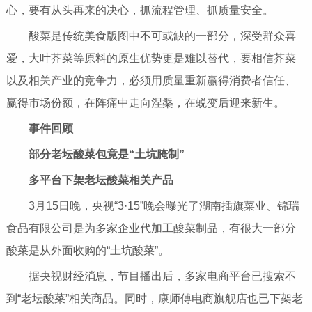
心，要有从头再来的决心，抓流程管理、抓质量安全。
酸菜是传统美食版图中不可或缺的一部分，深受群众喜
爱，大叶芥菜等原料的原生优势更是难以替代，要相信芥菜
以及相关产业的竞争力，必须用质量重
新赢
得消费者信任、
赢得市场份额，在阵痛中走向涅槃，在蜕变后迎来新生。
事件回顾
部分老坛酸菜包竟是“土坑腌制”
多
平
台下架老坛酸菜相关产品
3月15日晚，
央视
“3·15”晚会曝光了湖南插旗菜业、锦瑞
食品有限公司是为多家企业代加工酸菜制品，有很大一部分
酸菜是从外面收购的“土坑酸菜”。
据
央视
财经消息，节目播出后，多家电商
平
台已搜索不
到“老坛酸菜”相关商品。同时，康师傅电商旗舰店也已下架老