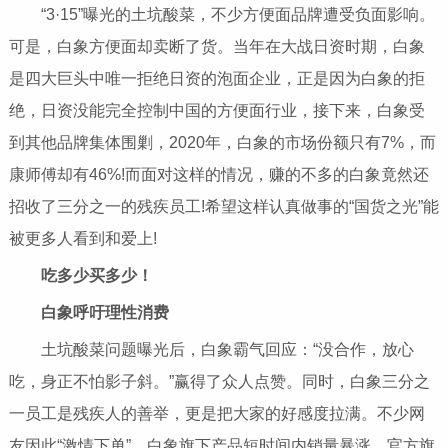
“3·15”曝光的土坑酸菜，不少方便面品牌遭受负面影响。
可是，白象方便面却卖断了货。当年在大战日资时期，白象
是四大巨头中唯一拒绝日资的泡面企业，正是因为白象的拒
绝，日资没能完全控制中国的方便面行业，接下来，白象受
到其他品牌集体围剿，2020年，白象的市场份额只有7%，而
康师傅却有46%!而面对这样的情况，赚的不多的白象竟然还
招收了三分之一的残疾员工!希望这样认真做事的“国货之光”能
被更多人看到和爱上!
吃多少买多少！
白象呼吁理
性
消费
土坑酸菜问题曝光后，白象霸气回应：“没合作，放心
吃，身正不怕影子斜。”赢得了众人点赞。同时，白象三分之
一员工是残疾人的善举，更是把大家的好感度拉满。不少网
友因此“激情下单”。白象旗下产品短时间内销量暴涨，官方旗