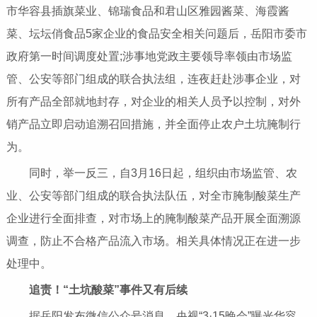
市华容县插旗菜业、锦瑞食品和君山区雅园酱菜、海霞酱
菜、坛坛俏食品5家企业的食品安全相关问题后，岳阳市委市
政府第一时间调度处置;涉事地党政主要领导率领由市场监
管、公安等部门组成的联合执法组，连夜赶赴涉事企业，对
所有产品全部就地封存，对企业的相关人员予以控制，对外
销产品立即启动追溯召回措施，并全面停止农户土坑腌制行
为。
同时，举一反三，自3月16日起，组织由市场监管、农
业、公安等部门组成的联合执法队伍，对全市腌制酸菜生产
企业进行全面排查，对市场上的腌制酸菜产品开展全面溯源
调查，防止不合格产品流入市场。相关具体情况正在进一步
处理中。
追责！“土坑酸菜”事件又有后续
据岳阳发布
微信
公众号消息，
央视
“3·15晚会”曝光华容