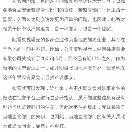
要明晰的是，食品安全问题背后不仅仅关乎企业，也是
各地食品安全监督管理部门的责任，若监管部门
平
日里疏于
监管，久而久之则会诱发更为严重的问题。也因此，此番对
相关干部予以严肃追责，是一种警示，也是一个提醒。
此番
央视
曝光的多家企业作为当地的知名企业，其存在
于当地的时间并不短。比如，公开资料显示，湖南插旗菜业
有限公司就成立于2005年5月，距今已有
近
17年之久。作为
当地的大型企业之一，如此明目张胆地为非作歹，说当地在
这些年里没有察觉，显然难以服众。
检索就可以发现，
近
年来，有不少民众曾对涉事企业的
做法在社交
平
台上进行过公开指认。虽不知这些信息有没有
引起当地监管部门的注意，但此次事件的爆出，无疑暴露了
当地监管部门的失职。也因此，当地监管部门的有关人员此
番被追责问责，显然并不冤枉。