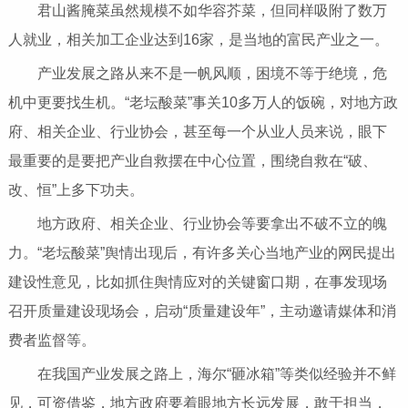
君山酱腌菜虽然规模不如华容芥菜，但同样吸附了数万
人就业，相关加工企业达到16家，是当地的富民产业之一。
产业发展之路从来不是一帆风顺，困境不等于绝境，
危
机
中更要找生机。“老坛酸菜”事关10多万人的饭碗，对地方政
府、相关企业、行业协会，甚至每一个从业人员来说，眼下
最重要的是要把产业自救摆在中心位置，围绕自救在“破、
改、恒”上多下功夫。
地方政府、相关企业、行业协会等要拿出不破不立的魄
力。“老坛酸菜”舆情出现后，有许多关心当地产业的网民提出
建设
性
意见，比如抓住舆情应对的关键窗口期，在事发现场
召开质量建设现场会，启动“质量建设年”，主动邀请媒体和消
费者监督等。
在我国产业发展之路上，海尔“砸冰箱”等类似经验并不鲜
见，可资借鉴，地方政府要着眼地方长远发展，敢于担当，