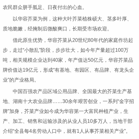
农民群众胼手胝足、日夜付出的心血。
以华容芥菜为例，这种大叶芥菜植株硕大、茎多叶厚、
质地脆嫩，经腌制后微酸爽口，长期受市场欢迎。
借此原生优势，华容芥菜从20世纪80年代的家庭作坊起
步，走过“小散乱”阶段，步步壮大，如今年产量超过100万
吨，相关规模企业达到40家，年产值达50亿元，华容芥菜品
牌价值达19亿元，形成“有基地、有园区、有品牌、有龙头企
业”的产业格局。
中国百强农产品区域公用品牌、全国最大的芥菜生产基
地、湖南十大农业品牌……30余年艰苦创业，一系列“金字招
牌”加身，芥菜产业如今成为华容第一大富民种植产业，生
产、加工、销售和运输涉及的从业人员10多万人，当地干部
介绍“全县每4名劳动人口中，就有1人从事芥菜相关产业”。