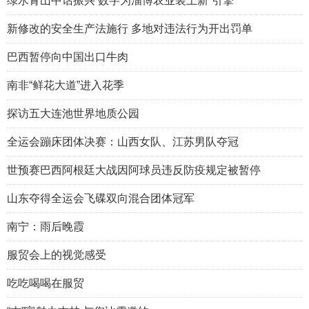
绿水青山中话振兴 数字为淄博农业装上新“引擎”
新修改的安全生产法施行 多地对违法行为开出罚单
巴西暂停向中国出口牛肉
南非“鲜花大道”进入花季
探访五大连池世界地质公园
全运会蹦床团体决赛：山西女队、江苏男队夺冠
世预赛巴西阿根廷大战因阿球员违反防疫规定被暂停
山东夺得全运会飞碟双向混合团体冠军
南宁：雨后晚霞
服贸会上的视觉感受
吃吃喝喝在服贸