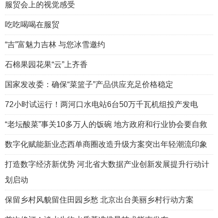
服贸会上的视觉感受
吃吃喝喝在服贸
“吉”富魅力吉林 与您冰雪邀约
石棉果园花果“云”上齐香
国家发改委：确保“菜篮子”产品供应充足价格稳定
72小时试运行！两河口水电站6台50万千瓦机组投产发电
“老坛酸菜”事关10多万人的饭碗 地方政府和行业协会要自救
数字化赋能新业态西单商圈改造升级方案突出年轻潮流印象
打造数字经济新优势 河北省大数据产业创新发展提升行动计
划启动
保留乡村风貌留住田园乡愁 北京出台美丽乡村行动方案