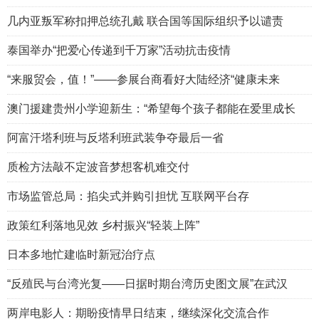
几内亚叛军称扣押总统孔戴 联合国等国际组织予以谴责
泰国举办“把爱心传递到千万家”活动抗击疫情
“来服贸会，值！”——参展台商看好大陆经济“健康未来
澳门援建贵州小学迎新生：“希望每个孩子都能在爱里成长
阿富汗塔利班与反塔利班武装争夺最后一省
质检方法敲不定波音梦想客机难交付
市场监管总局：掐尖式并购引担忧 互联网平台存
政策红利落地见效 乡村振兴“轻装上阵”
日本多地忙建临时新冠治疗点
“反殖民与台湾光复——日据时期台湾历史图文展”在武汉
两岸电影人：期盼疫情早日结束，继续深化交流合作