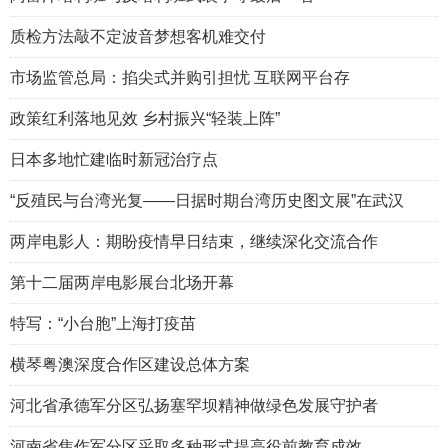
质检方法敲不定波音梦想客机难交付
市场监管总局：掐尖式并购引担忧 互联网平台存
政策红利落地见效 乡村振兴“轻装上阵”
日本多地忙建临时新冠治疗点
“反殖民与台湾光复——日据时期台湾历史图文展”在武汉
两岸电影人：期盼疫情早日结束，继续深化交流合作
第十二届两岸电影展台北场开幕
特写：“小台胞”上海打疫苗
横琴粤澳深度合作区建设总体方案
河北省承德军分区弘扬塞罕坝精神做绿色发展守护者
河南省焦作军分区采取多种形式提高役前教育成效