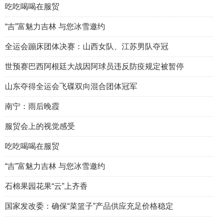
吃吃喝喝在服贸
“吉”富魅力吉林 与您冰雪邀约
全运会蹦床团体决赛：山西女队、江苏男队夺冠
世预赛巴西阿根廷大战因阿球员违反防疫规定被暂停
山东夺得全运会飞碟双向混合团体冠军
南宁：雨后晚霞
服贸会上的视觉感受
吃吃喝喝在服贸
“吉”富魅力吉林 与您冰雪邀约
石棉果园花果“云”上齐香
国家发改委：确保“菜篮子”产品供应充足价格稳定