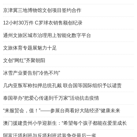
京津冀三地博物馆文创项目签约合作
12小时30万件 C罗球衣销售额创纪录
通州文旅区城市治理用上智能化数字平台
文旅体育专题展魅力十足
文创“网红”齐聚朝阳
冰雪产业要告别“冷热不均”
几内亚叛军称扣押总统孔戴 联合国等国际组织予以谴责
泰国举办“把爱心传递到千万家”活动抗击疫情
“来服贸会，值！”——参展台商看好大陆经济“健康未来
澳门援建贵州小学迎新生：“希望每个孩子都能在爱里成长
阿富汗塔利班与反塔利班武装争夺最后一省