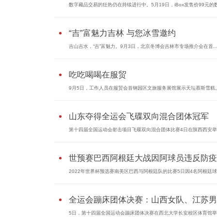
数字藏品交易的狂热仍在持续进行中。5月19日，iBox发售价99元的数字
“吉”富魅力吉林 与您冰雪邀约
吉山吉水，“吉”富魅力。9月3日，北京冬博会吉林市专场推介会在首..
吃吃喝喝在服贸
9月5日，工作人员在服贸会首钢园区文旅服务展馆展示天坛慕斯雪糕。9
山东夺得全运会飞碟双向混合团体冠军
第十四届全国运动会射击项目飞碟双向混合团体比赛4日在陕西西安举行
世预赛巴西阿根廷大战因阿球员违反防疫..
2022年世界杯预选赛南美区巴西与阿根廷队的比赛5日因4名阿根廷球员
全运会蹦床团体决赛：山西女队、江苏男..
5日，第十四届全国运动会蹦床团体决赛在西北大学长安校区体育馆举行