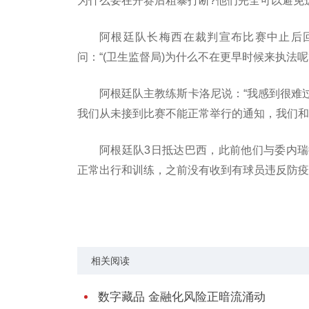
为什么要在开赛后粗暴打断?他们完全可以避免
阿根廷队长梅西在裁判宣布比赛中止后
问：“(卫生监督局)为什么不在更早时候来执法呢?
阿根廷队主教练斯卡洛尼说：“我感到很难
我们从未接到比赛不能正常举行的通知，我们和
阿根廷队3日抵达巴西，此前他们与委内
正常出行和训练，之前没有收到有球员违反防疫规
关键词：
巴西阿根廷大战
因阿球员
违反防
相关阅读
数字藏品 金融化风险正暗流涌动