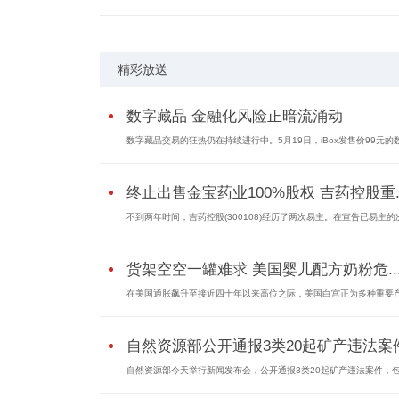
精彩放送
数字藏品 金融化风险正暗流涌动
数字藏品交易的狂热仍在持续进行中。5月19日，iBox发售价99元的数字
终止出售金宝药业100%股权 吉药控股重..
不到两年时间，吉药控股(300108)经历了两次易主。在宣告已易主的次.
货架空空一罐难求 美国婴儿配方奶粉危..
在美国通胀飙升至接近四十年以来高位之际，美国白宫正为多种重要产.
自然资源部公开通报3类20起矿产违法案件.
自然资源部今天举行新闻发布会，公开通报3类20起矿产违法案件，包括