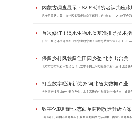
内蒙古调查显示：82.6%消费者认为应该取
记者日前从内蒙古自治区消费者协会了解到，近3年来，12315平台和内
首次修订！淡水生物水质基准推导技术指..
日前，生态环境部发布《淡水生物水质基准推导技术指南》(HJ 831—2.
保留乡村风貌留住田园乡愁 北京出台美..
北京市委市政府日前出台《北京市十四五时期提升农村人居环境建设美.
打造数字经济新优势 河北省大数据产业..
大数据产业是战略性新兴产业，具有高渗透性和高融合性特点，对提升.
数字化赋能新业态西单商圈改造升级方案..
3月16日，在由市商务局组织的西单商圈探访活动中，西城区商务局相关