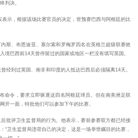
终判决。
前仅表示，根据该场比赛官员的决定，世预赛巴西与阿根廷的比
丁内斯、布恩迪亚、塞尔索和罗梅罗四名在英格兰超级联赛效
入境巴西前14天曾停留过的
国家
或地区一栏没有填写英国。
天曾经到过英国、南非和印度的人抵达巴西后必须隔离14天。
发布命令，要求立即驱逐这四名阿根廷球员。但在南美洲足联
网开一面，特批他们可以参加下午的比赛。
止后批评卫生监督局的行为。他表示，赛前参赛双方都已经接
：“卫生监督局违背自己的决定，这是一场举世瞩目的比赛，