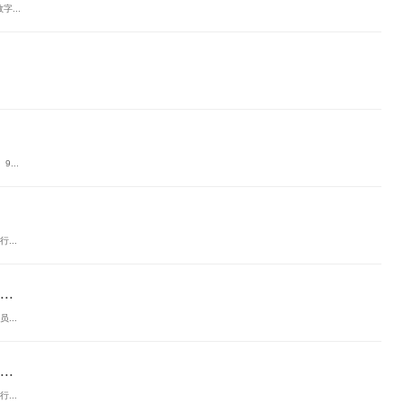
...
.
...
...
.
...
.
...