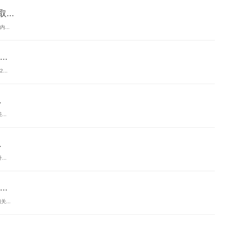
...
...
.
..
.
..
.
..
.
...