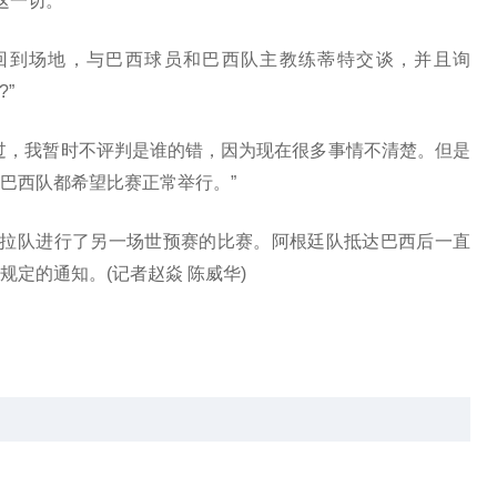
这一切。”
回到场地，与巴西球员和巴西队主教练蒂特交谈，并且询
”
过，我暂时不评判是谁的错，因为现在很多事情不清楚。但是
巴西队都希望比赛正常举行。”
瑞拉队进行了另一场世预赛的比赛。阿根廷队抵达巴西后一直
定的通知。(记者赵焱 陈威华)
疫规定