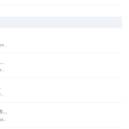
...
.
..
.
..
..
...