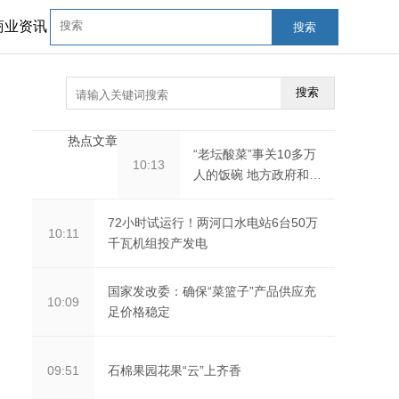
商业资讯
搜索
搜索
热点文章
“老坛酸菜”事关10多万
10:13
人的饭碗 地方政府和行
业协会要自救
72小时试运行！两河口水电站6台50万
10:11
千瓦机组投产发电
国家发改委：确保“菜篮子”产品供应充
10:09
足价格稳定
石棉果园花果“云”上齐香
09:51