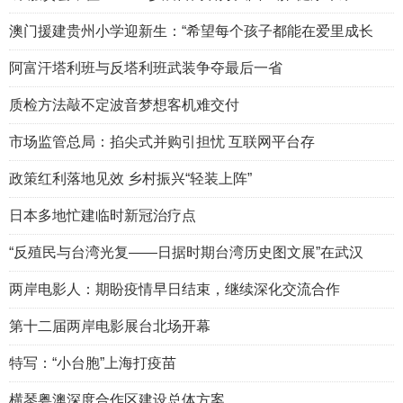
澳门援建贵州小学迎新生：“希望每个孩子都能在爱里成长
阿富汗塔利班与反塔利班武装争夺最后一省
质检方法敲不定波音梦想客机难交付
市场监管总局：掐尖式并购引担忧 互联网平台存
政策红利落地见效 乡村振兴“轻装上阵”
日本多地忙建临时新冠治疗点
“反殖民与台湾光复——日据时期台湾历史图文展”在武汉
两岸电影人：期盼疫情早日结束，继续深化交流合作
第十二届两岸电影展台北场开幕
特写：“小台胞”上海打疫苗
横琴粤澳深度合作区建设总体方案