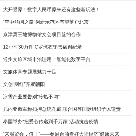
大开眼界！数字人民币原来还有这些新玩法！
“空中丝绸之路”创新示范区有望落户北京
京津冀三地博物馆文创项目签约合作
12小时30万件 C罗球衣销售额创纪录
通州文旅区城市治理用上智能化数字平台
文旅体育专题展魅力十足
文创“网红”齐聚朝阳
冰雪产业要告别“冷热不均”
几内亚叛军称扣押总统孔戴 联合国等国际组织予以谴责
泰国举办“把爱心传递到千万家”活动抗击疫情
“来服贸会，值！”——参展台商看好大陆经济“健康未来