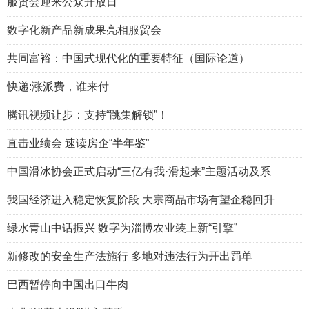
服贸会迎来公众开放日
数字化新产品新成果亮相服贸会
共同富裕：中国式现代化的重要特征（国际论道）
快递:涨派费，谁来付
腾讯视频让步：支持“跳集解锁”！
直击业绩会 速读房企“半年鉴”
中国滑冰协会正式启动“三亿有我·滑起来”主题活动及系
我国经济进入稳定恢复阶段 大宗商品市场有望企稳回升
绿水青山中话振兴 数字为淄博农业装上新“引擎”
新修改的安全生产法施行 多地对违法行为开出罚单
巴西暂停向中国出口牛肉