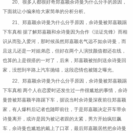
20、很多人都很好奇郑嘉颖佘诗曼为什么分手的原因，
下面就让小编来给大家简单的分析分析。
21、郑嘉颖佘诗曼为什么分手原因，佘诗曼被郑嘉颖踢
下车真相 据了解郑嘉颖和佘诗曼因为合作《法证先锋》而相
识从而坠入爱河，那时候虽然郑嘉颖名气远不如佘诗曼，而
且这儿还是一对姐弟恋，但好在两个人演技颜值都还在线，
也算的上是很搭的一对了，后来，郑嘉颖被拍到送佘诗曼回
家，没想到半路上汽车抛锚，这段恋情也被随之曝光。
22、郑嘉颖佘诗曼为什么分手原因，佘诗曼被郑嘉颖踢
下车真相 两个人在恋爱时还发生过一件很尴尬的事情，佘诗
曼曾被郑嘉颖半路踢下车，据说当时佘诗曼深夜前往郑嘉颖
家，有人爆料后记者也随即前往，于是郑嘉颖决定开车带佘
诗曼离开，或许是因为被记者跟的太紧，男方开始疯狂飙
车，佘诗曼也尴尬的戴上了口罩，最后郑嘉颖居然把佘诗曼