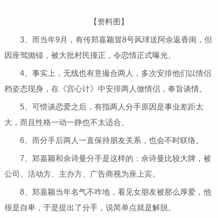
【资料图】
3、而当年9月，有传郑嘉颖冒8号风球送阿佘返香闺，但
因座驾抛锚，被大批村民撞正，令恋情正式曝光。
4、事实上，无线也有意撮合两人，多次安排他们以情侣
档姿态现身，在《宫心计》中安排两人做情侣，奉旨谈情。
5、可惜谈恋爱之后，有指两人分手原因是事业差距太
大，而且性格一动一静也不太适合。
6、而分手后两人一直保持朋友关系，也会不时联络。
7、郑嘉颖和佘诗曼分手是这样的：佘诗曼比较大牌，被
公司、活动方、主办方、广告商视为座上宾。
8、郑嘉颖当年名气不咋地，看见女朋友被那么厚爱，他
很是自卑，于是提出了分手，说简单点就是解脱。