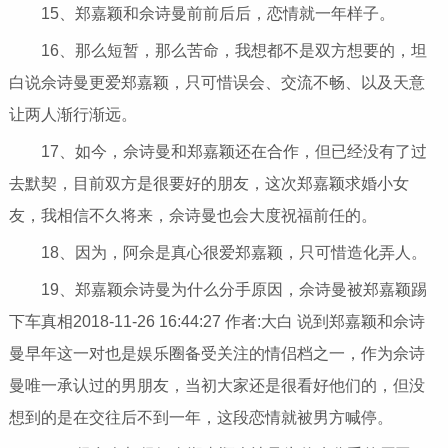
15、郑嘉颖和佘诗曼前前后后，恋情就一年样子。
16、那么短暂，那么苦命，我想都不是双方想要的，坦
白说佘诗曼更爱郑嘉颖，只可惜误会、交流不畅、以及天意
让两人渐行渐远。
17、如今，佘诗曼和郑嘉颖还在合作，但已经没有了过
去默契，目前双方是很要好的朋友，这次郑嘉颖求婚小女
友，我相信不久将来，佘诗曼也会大度祝福前任的。
18、因为，阿佘是真心很爱郑嘉颖，只可惜造化弄人。
19、郑嘉颖佘诗曼为什么分手原因，佘诗曼被郑嘉颖踢
下车真相2018-11-26 16:44:27 作者:大白 说到郑嘉颖和佘诗
曼早年这一对也是娱乐圈备受关注的情侣档之一，作为佘诗
曼唯一承认过的男朋友，当初大家还是很看好他们的，但没
想到的是在交往后不到一年，这段恋情就被男方喊停。