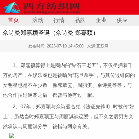
首页
滚动
行情
品牌
企业
供应
佘诗曼郑嘉颖圣诞（佘诗曼 郑嘉颖）
发布时间:
2023-07-10 14:45:00
来源:互联网
1、郑嘉颖算得上是圈内的“钻石王老五”，不仅坐拥着千
万的房产，在娱乐圈也是被喻为“花旦杀手”，与其传过绯闻的
女明星也是不在少数，像邓萃雯、周丽淇、佘诗曼等等，与
他合作拍过逆袭之后，都曾与他有过一腿。
2、07年，郑嘉颖与佘诗曼合拍《法证先锋II》时被传“好
上”，虽然当时郑嘉颖正与周丽淇谈恋爱，但不久之后男方突
然承认与周丽淇分手，被指与阿佘有关。