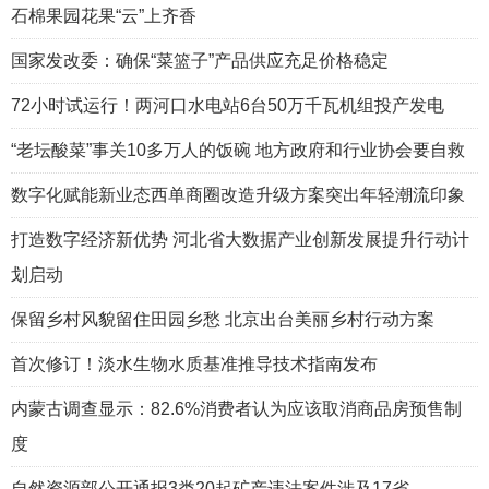
石棉果园花果“云”上齐香
国家发改委：确保“菜篮子”产品供应充足价格稳定
72小时试运行！两河口水电站6台50万千瓦机组投产发电
“老坛酸菜”事关10多万人的饭碗 地方政府和行业协会要自救
数字化赋能新业态西单商圈改造升级方案突出年轻潮流印象
打造数字经济新优势 河北省大数据产业创新发展提升行动计
划启动
保留乡村风貌留住田园乡愁 北京出台美丽乡村行动方案
首次修订！淡水生物水质基准推导技术指南发布
内蒙古调查显示：82.6%消费者认为应该取消商品房预售制
度
自然资源部公开通报3类20起矿产违法案件涉及17省