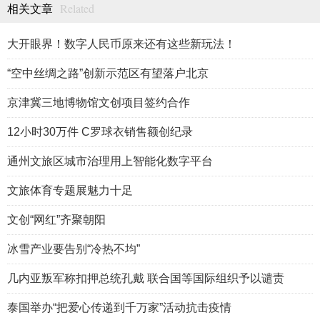
Related
相关文章
大开眼界！数字人民币原来还有这些新玩法！
“空中丝绸之路”创新示范区有望落户北京
京津冀三地博物馆文创项目签约合作
12小时30万件 C罗球衣销售额创纪录
通州文旅区城市治理用上智能化数字平台
文旅体育专题展魅力十足
文创“网红”齐聚朝阳
冰雪产业要告别“冷热不均”
几内亚叛军称扣押总统孔戴 联合国等国际组织予以谴责
泰国举办“把爱心传递到千万家”活动抗击疫情