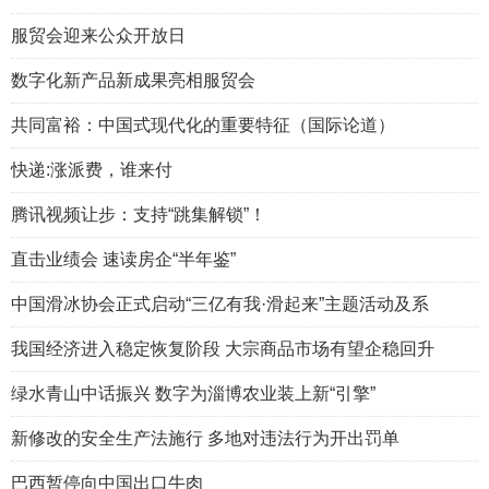
服贸会迎来公众开放日
数字化新产品新成果亮相服贸会
共同富裕：中国式现代化的重要特征（国际论道）
快递:涨派费，谁来付
腾讯视频让步：支持“跳集解锁”！
直击业绩会 速读房企“半年鉴”
中国滑冰协会正式启动“三亿有我·滑起来”主题活动及系
我国经济进入稳定恢复阶段 大宗商品市场有望企稳回升
绿水青山中话振兴 数字为淄博农业装上新“引擎”
新修改的安全生产法施行 多地对违法行为开出罚单
巴西暂停向中国出口牛肉