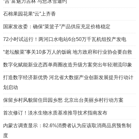
“吉”富魅力吉林 与您冰雪邀约
石棉果园花果“云”上齐香
国家发改委：确保“菜篮子”产品供应充足价格稳定
72小时试运行！两河口水电站6台50万千瓦机组投产发电
“老坛酸菜”事关10多万人的饭碗 地方政府和行业协会要自救
数字化赋能新业态西单商圈改造升级方案突出年轻潮流印象
打造数字经济新优势 河北省大数据产业创新发展提升行动计
划启动
保留乡村风貌留住田园乡愁 北京出台美丽乡村行动方案
首次修订！淡水生物水质基准推导技术指南发布
内蒙古调查显示：82.6%消费者认为应该取消商品房预售制
度