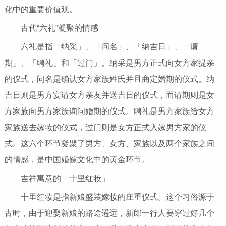
化中的重要价值观。
古代“六礼”凝聚的情感
六礼是指「纳采」、「问名」、「纳吉日」、「请
期」、「聘礼」和「过门」。纳采是男方正式向女方家提亲
的仪式，问名是确认女方家族姓氏并且商定婚期的仪式。纳
吉日则是男方宴请女方亲友并送吉日的仪式，而请期则是女
方家族向男方家族询问婚期的仪式。聘礼是男方家族给女方
家族送去嫁妆的仪式，过门则是女方正式入嫁男方家的仪
式。这六个环节凝聚了男方、女方、家族以及两个家族之间
的情感，是中国婚嫁文化中的黄金环节。
吉祥寓意的「十里红妆」
十里红妆是指新娘盛装嫁妆的庄重仪式。这个习俗源于
古时，由于迎娶新娘的路途遥远，新郎一行人要穿过好几个