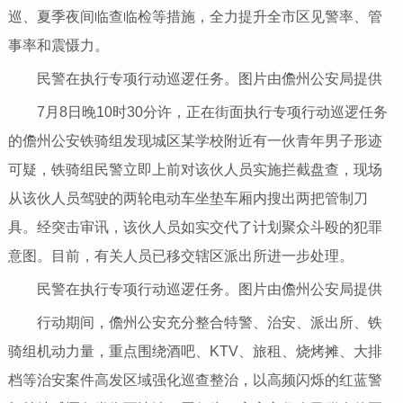
巡、夏季夜间临查临检等措施，全力提升全市区见警率、管
事率和震慑力。
民警在执行专项行动巡逻任务。图片由儋州公安局提供
7月8日晚10时30分许，正在街面执行专项行动巡逻任务
的儋州公安铁骑组发现城区某学校附近有一伙青年男子形迹
可疑，铁骑组民警立即上前对该伙人员实施拦截盘查，现场
从该伙人员驾驶的两轮电动车坐垫车厢内搜出两把管制刀
具。经突击审讯，该伙人员如实交代了计划聚众斗殴的犯罪
意图。目前，有关人员已移交辖区派出所进一步处理。
民警在执行专项行动巡逻任务。图片由儋州公安局提供
行动期间，儋州公安充分整合特警、治安、派出所、铁
骑组机动力量，重点围绕酒吧、KTV、旅租、烧烤摊、大排
档等治安案件高发区域强化巡查整治，以高频闪烁的红蓝警