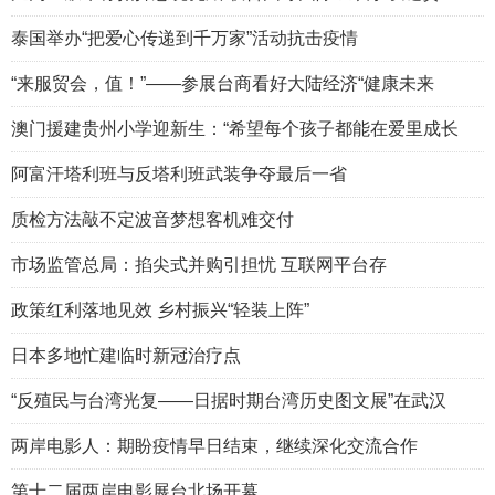
泰国举办“把爱心传递到千万家”活动抗击疫情
“来服贸会，值！”——参展台商看好大陆经济“健康未来
澳门援建贵州小学迎新生：“希望每个孩子都能在爱里成长
阿富汗塔利班与反塔利班武装争夺最后一省
质检方法敲不定波音梦想客机难交付
市场监管总局：掐尖式并购引担忧 互联网平台存
政策红利落地见效 乡村振兴“轻装上阵”
日本多地忙建临时新冠治疗点
“反殖民与台湾光复——日据时期台湾历史图文展”在武汉
两岸电影人：期盼疫情早日结束，继续深化交流合作
第十二届两岸电影展台北场开幕