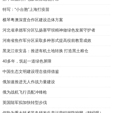
特写：“小台胞”上海打疫苗
横琴粤澳深度合作区建设总体方案
河北省承德军分区弘扬塞罕坝精神做绿色发展守护者
河南省焦作军分区采取多种形式提高役前教育成效
黑龙江依安县：推进有机土地转换 打造黑土粮仓
40多年，筑起一道绿色屏障
中国生态文明建设理念值得借鉴
俄加速推进无人作战力量建设
俄为战机飞行员配冲锋枪
英国陆军拟加快转型步伐
保险为重大技术装备研发生产运营织就防护网（财经眼）