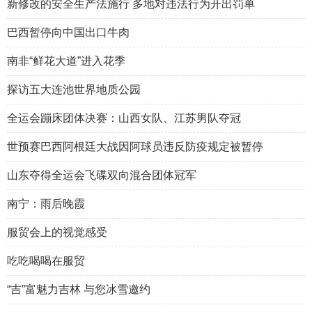
新修改的安全生产法施行 多地对违法行为开出罚单
巴西暂停向中国出口牛肉
南非“鲜花大道”进入花季
探访五大连池世界地质公园
全运会蹦床团体决赛：山西女队、江苏男队夺冠
世预赛巴西阿根廷大战因阿球员违反防疫规定被暂停
山东夺得全运会飞碟双向混合团体冠军
南宁：雨后晚霞
服贸会上的视觉感受
吃吃喝喝在服贸
“吉”富魅力吉林 与您冰雪邀约