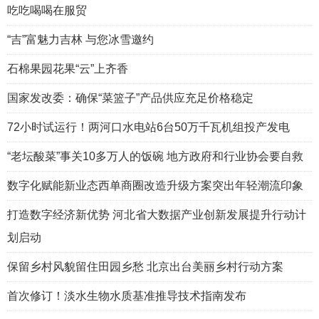
吃吃喝喝在服贸
“吉”富魅力吉林 与您冰雪邀约
石棉果园花果“云”上齐香
国家发改委：确保“菜篮子”产品供应充足价格稳定
72小时试运行！两河口水电站6台50万千瓦机组投产发电
“老坛酸菜”事关10多万人的饭碗 地方政府和行业协会要自救
数字化赋能新业态西单商圈改造升级方案突出年轻潮流印象
打造数字经济新优势 河北省大数据产业创新发展提升行动计
划启动
保留乡村风貌留住田园乡愁 北京出台美丽乡村行动方案
首次修订！淡水生物水质基准推导技术指南发布