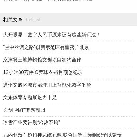
Related
相关文章
大开眼界！数字人民币原来还有这些新玩法！
“空中丝绸之路”创新示范区有望落户北京
京津冀三地博物馆文创项目签约合作
12小时30万件 C罗球衣销售额创纪录
通州文旅区城市治理用上智能化数字平台
文旅体育专题展魅力十足
文创“网红”齐聚朝阳
冰雪产业要告别“冷热不均”
几内亚叛军称扣押总统孔戴 联合国等国际组织予以谴责