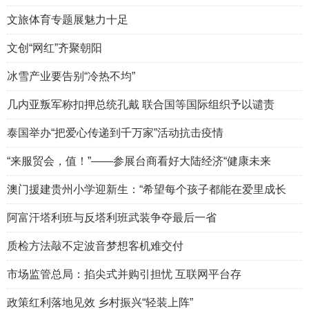
文旅体育专题展魅力十足
文创“网红”齐聚朝阳
冰雪产业要告别“冷热不均”
几内亚叛军称扣押总统孔戴 联合国等国际组织予以谴责
泰国举办“把爱心传递到千万家”活动抗击疫情
“来服贸会，值！”——参展台商看好大陆经济“健康未来
澳门援建贵州小学迎新生：“希望每个孩子都能在爱里成长
阿富汗塔利班与反塔利班武装争夺最后一省
质检方法敲不定波音梦想客机难交付
市场监管总局：掐尖式并购引担忧 互联网平台存
政策红利落地见效 乡村振兴“轻装上阵”