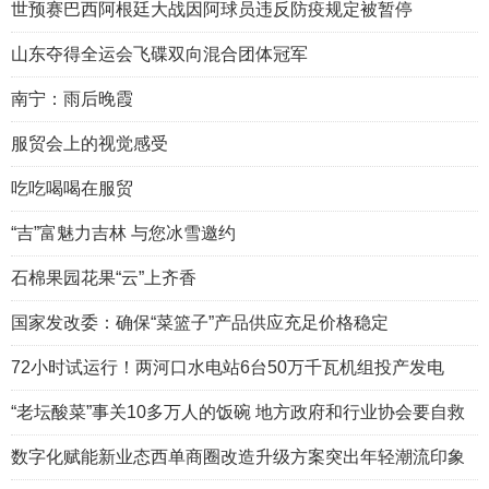
世预赛巴西阿根廷大战因阿球员违反防疫规定被暂停
山东夺得全运会飞碟双向混合团体冠军
南宁：雨后晚霞
服贸会上的视觉感受
吃吃喝喝在服贸
“吉”富魅力吉林 与您冰雪邀约
石棉果园花果“云”上齐香
国家发改委：确保“菜篮子”产品供应充足价格稳定
72小时试运行！两河口水电站6台50万千瓦机组投产发电
“老坛酸菜”事关10多万人的饭碗 地方政府和行业协会要自救
数字化赋能新业态西单商圈改造升级方案突出年轻潮流印象