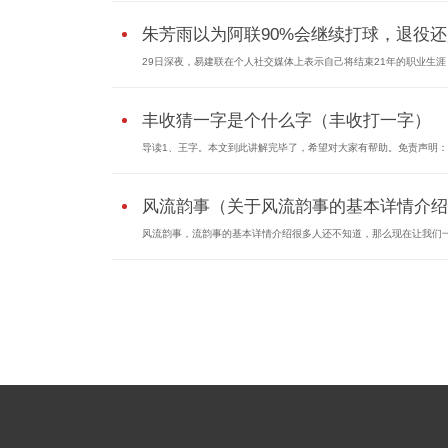
朱芳雨以为阿联90%会继续打球，退役还是
29日深夜，易建联在个人社交媒体上表示自己将结束21年的职业生涯
丰收猜一字是个什么字（丰收打一字）
导读1、王字。本文到此讲解完毕了，希望对大家有帮助。免责声明
风流韵事（关于风流韵事的基本详情介绍
风流韵事，流韵事的基本详情介绍很多人还不知道，那么现在让我们