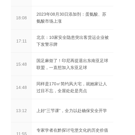
2023年08月30日添加剂：蛋氨酸、苏
18:08
氨酸市场上涨
北京：10家安全隐患突出客货运企业被
17:11
下发警示牌
国足麻烦了！印尼再提退出东南亚足球
15:48
联盟，一直想加入东亚足球
同样是170㎡简约风大宅，就她家让人
14:48
过目不忘，全屋处处是亮点
上好“三节课”，全力以赴确保安全开学
13:12
专家学者在黔探讨屯堡文化的历史价值
11:55