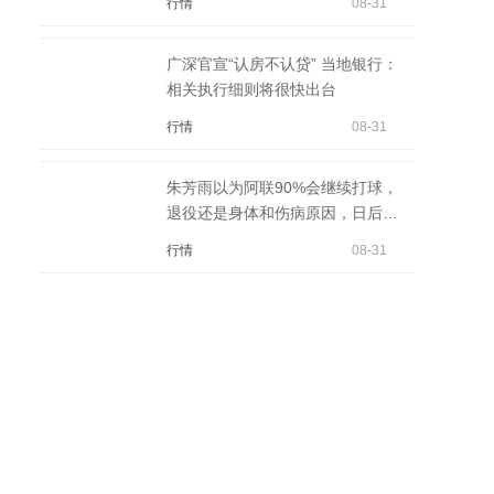
行情
08-31
广深官宣“认房不认贷” 当地银行：
相关执行细则将很快出台
行情
08-31
朱芳雨以为阿联90%会继续打球，
退役还是身体和伤病原因，日后不
会做教练
行情
08-31