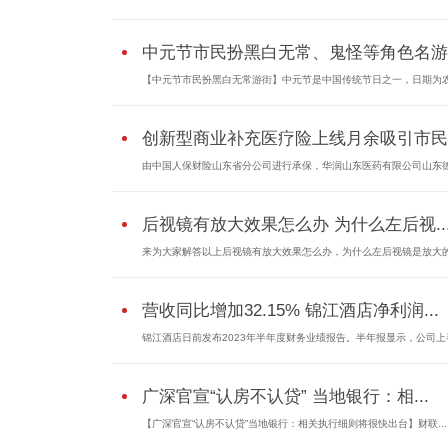
中元节市民扮黑白无常、鬼怪等角色名游..
【中元节市民扮黑白无常游街】中元节是中国传统节日之一，日期为
创新型商业补充医疗险上线月余吸引市民..
由中国人保财险山东省分公司进行承保，华润山东医药有限公司山东
后视镜有放大效果怎么办 为什么左后视..
来为大家解答以上后视镜有放大效果怎么办，为什么左后视镜是放大
营收同比增加32.15% 锦江酒店净利润...
锦江酒店日前发布2023年半年度财务业绩报告。半年报显示，公司上
广深官宣“认房不认贷” 当地银行：相...
【广深官宣“认房不认贷”当地银行：相关执行细则将很快出台】财联...