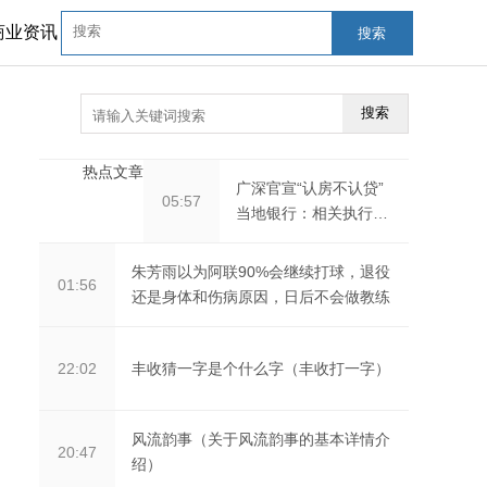
商业资讯
搜索
搜索
热点文章
广深官宣“认房不认贷”
05:57
当地银行：相关执行细
则将很快出台
朱芳雨以为阿联90%会继续打球，退役
01:56
还是身体和伤病原因，日后不会做教练
丰收猜一字是个什么字（丰收打一字）
22:02
风流韵事（关于风流韵事的基本详情介
20:47
绍）