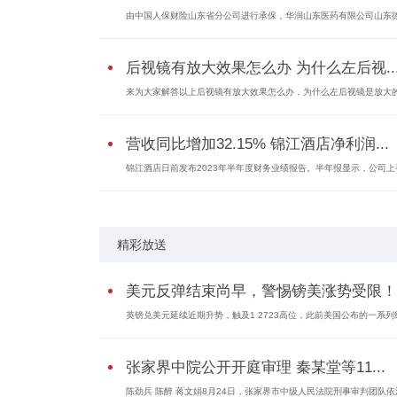
由中国人保财险山东省分公司进行承保，华润山东医药有限公司山东
后视镜有放大效果怎么办 为什么左后视..
来为大家解答以上后视镜有放大效果怎么办，为什么左后视镜是放大
营收同比增加32.15% 锦江酒店净利润...
锦江酒店日前发布2023年半年度财务业绩报告。半年报显示，公司上
精彩放送
美元反弹结束尚早，警惕镑美涨势受限！
英镑兑美元延续近期升势，触及1 2723高位，此前美国公布的一系列
张家界中院公开开庭审理 秦某堂等11...
陈劲兵 陈醉 蒋文娟8月24日，张家界市中级人民法院刑事审判团队依