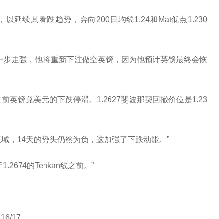
50，以延续其看跌趋势，奔向200日均线1.24和Mat低点1.230
果英镑进一步走强，他将重新下注做空英镑，因为他预计英镑最终会恢
前英镑兑美元的下跌停滞。1.2627斐波那契回撤价位是1.23
.2919区域，14天的势头仍然为负，这加强了下跌动能。”
2674的Tenkan线之前。”
6/17