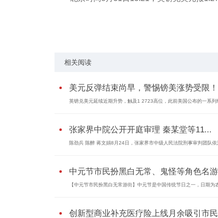
关键词：
相关阅读
美元反弹结束尚早，警惕镑美涨势受限！
英镑兑美元延续近期升势，触及1 2723高位，此前美国公布的一系列
张家界中院公开开庭审理 秦某堂等11...
陈劲兵 陈醉 蒋文娟8月24日，张家界市中级人民法院刑事审判团队依
中元节市民扮黑白无常、鬼怪等角色名游..
【中元节市民扮黑白无常游街】中元节是中国传统节日之一，日期为
创新型商业补充医疗险上线月余吸引市民..