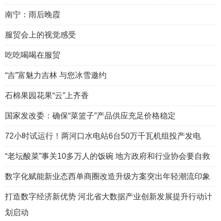
南宁：雨后晚霞
服贸会上的视觉感受
吃吃喝喝在服贸
“吉”富魅力吉林 与您冰雪邀约
石棉果园花果“云”上齐香
国家发改委：确保“菜篮子”产品供应充足价格稳定
72小时试运行！两河口水电站6台50万千瓦机组投产发电
“老坛酸菜”事关10多万人的饭碗 地方政府和行业协会要自救
数字化赋能新业态西单商圈改造升级方案突出年轻潮流印象
打造数字经济新优势 河北省大数据产业创新发展提升行动计
划启动