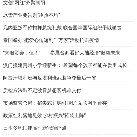
文创“网红”齐聚朝阳
冰雪产业要告别“冷热不均”
几内亚叛军称扣押总统孔戴 联合国等国际组织予以谴责
泰国举办“把爱心传递到千万家”活动抗击疫情
“来服贸会，值！”——参展台商看好大陆经济“健康未来
澳门援建贵州小学迎新生：“希望每个孩子都能在爱里成长
阿富汗塔利班与反塔利班武装争夺最后一省
质检方法敲不定波音梦想客机难交付
市场监管总局：掐尖式并购引担忧 互联网平台存
政策红利落地见效 乡村振兴“轻装上阵”
日本多地忙建临时新冠治疗点