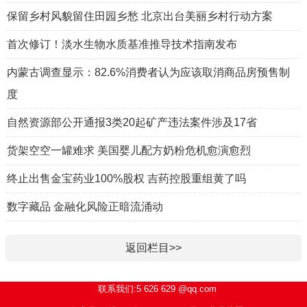
保留乡村风貌留住田园乡愁 北京出台美丽乡村行动方案
首次修订！淡水生物水质基准推导技术指南发布
内蒙古调查显示：82.6%消费者认为应该取消商品房预售制
度
自然资源部公开通报3类20起矿产违法案件涉及17省
货架空空一罐难求 美国婴儿配方奶粉危机愈演愈烈
终止出售金宝药业100%股权 吉药控股重组黄了吗
数字藏品 金融化风险正暗流涌动
返回栏目>>
联系我们:5 626 629 @qq.com