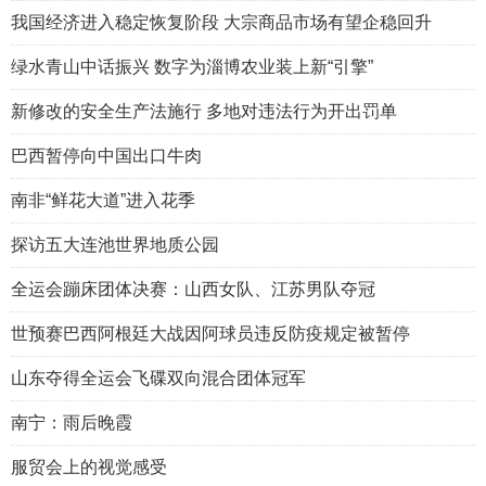
我国经济进入稳定恢复阶段 大宗商品市场有望企稳回升
绿水青山中话振兴 数字为淄博农业装上新“引擎”
新修改的安全生产法施行 多地对违法行为开出罚单
巴西暂停向中国出口牛肉
南非“鲜花大道”进入花季
探访五大连池世界地质公园
全运会蹦床团体决赛：山西女队、江苏男队夺冠
世预赛巴西阿根廷大战因阿球员违反防疫规定被暂停
山东夺得全运会飞碟双向混合团体冠军
南宁：雨后晚霞
服贸会上的视觉感受