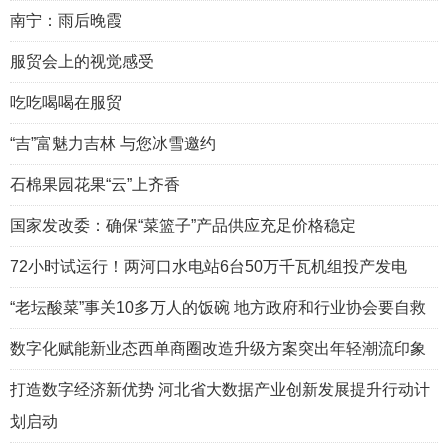
南宁：雨后晚霞
服贸会上的视觉感受
吃吃喝喝在服贸
“吉”富魅力吉林 与您冰雪邀约
石棉果园花果“云”上齐香
国家发改委：确保“菜篮子”产品供应充足价格稳定
72小时试运行！两河口水电站6台50万千瓦机组投产发电
“老坛酸菜”事关10多万人的饭碗 地方政府和行业协会要自救
数字化赋能新业态西单商圈改造升级方案突出年轻潮流印象
打造数字经济新优势 河北省大数据产业创新发展提升行动计
划启动