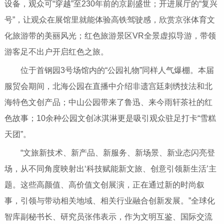
设备，观众可“穿越”至230年前的京剧盛世；开进展厅的“复兴
号”，让观众在展馆里就能体验高铁驾驶感，欣赏京张体育文
化旅游带的美丽风光；红色旅游景区VR全景虚拟导游，带领
游客足不出户开启红色之旅。
位于首钢园3号场馆内的“公园礼物”同样人气爆棚。本届
服贸会期间，北海公园在直播中介绍非遗宫廷刺绣技法和北
海特色文创产品；中山公园带来了鲁迅、来今雨轩茶社的红
色故事；10余种公园文创冰淇淋更是吸引观众驻足打卡“雪糕
天团”。
“文旅新技术、新产品、新服务、新场景、新业态闪亮登
场，从不同角度映射出‘科技赋能新文旅、创意引领新生活’主
题。这些高颜值、高价值文创展演，正在通过新的时尚叙
事，引领与带动相关地域、相关行业融合创新发展。”全球化
智库副秘书长、研究员张伟表示，作为文明互鉴、国际交流