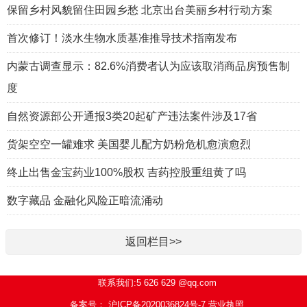
保留乡村风貌留住田园乡愁 北京出台美丽乡村行动方案
首次修订！淡水生物水质基准推导技术指南发布
内蒙古调查显示：82.6%消费者认为应该取消商品房预售制
度
自然资源部公开通报3类20起矿产违法案件涉及17省
货架空空一罐难求 美国婴儿配方奶粉危机愈演愈烈
终止出售金宝药业100%股权 吉药控股重组黄了吗
数字藏品 金融化风险正暗流涌动
返回栏目>>
联系我们:5 626 629 @qq.com
备案号： 沪ICP备2020036824号-7
营业执照