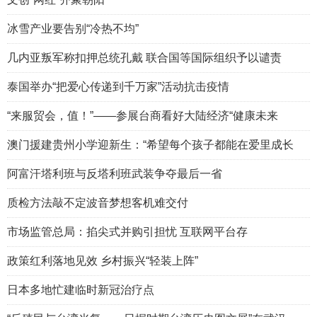
冰雪产业要告别“冷热不均”
几内亚叛军称扣押总统孔戴 联合国等国际组织予以谴责
泰国举办“把爱心传递到千万家”活动抗击疫情
“来服贸会，值！”——参展台商看好大陆经济“健康未来
澳门援建贵州小学迎新生：“希望每个孩子都能在爱里成长
阿富汗塔利班与反塔利班武装争夺最后一省
质检方法敲不定波音梦想客机难交付
市场监管总局：掐尖式并购引担忧 互联网平台存
政策红利落地见效 乡村振兴“轻装上阵”
日本多地忙建临时新冠治疗点