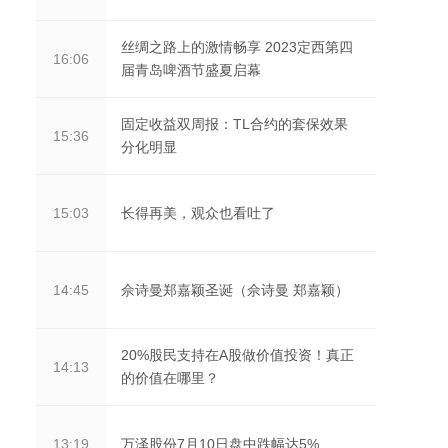
丝绸之路上的激情畅享 2023定西第四
16:06
届青岛啤酒节盛夏启幕
固定收益双周报：TL合约的套保效果
15:36
分化明显
长得再美，观众也看吐了
15:03
佘诗曼郑嘉颖圣诞（佘诗曼 郑嘉颖）
14:45
20%股民支持在A股做价值投资！真正
14:13
的价值在哪里？
万泽股份7月10日盘中跌幅达5%
13:19