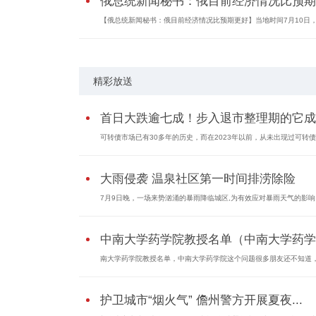
俄总统新闻秘书：俄目前经济情况比预期
【俄总统新闻秘书：俄目前经济情况比预期更好】当地时间7月10日
精彩放送
首日大跌逾七成！步入退市整理期的它成..
可转债市场已有30多年的历史，而在2023年以前，从未出现过可转
大雨侵袭 温泉社区第一时间排涝除险
7月9日晚，一场来势汹涌的暴雨降临城区,为有效应对暴雨天气的影响
中南大学药学院教授名单（中南大学药学
南大学药学院教授名单，中南大学药学院这个问题很多朋友还不知道
护卫城市“烟火气” 儋州警方开展夏夜...