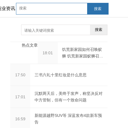
商业资讯
搜索
搜索
热点文章
饥荒新家园如何召唤蚁
18:01
狮 饥荒新家园蚁狮召唤
技巧
三书六礼十里红妆是什么意思
17:50
沉默两天后，美终于发声，称坚决反对
17:01
中方管制，但有一个致命问题
新能源越野SUV等 深蓝发布4款新车预
16:59
告