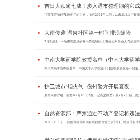
首日大跌逾七成！步入退市整理期的它成..
可转债市场已有30多年的历史，而在2023年以前，从未出现过可转
大雨侵袭 温泉社区第一时间排涝除险
7月9日晚，一场来势汹涌的暴雨降临城区,为有效应对暴雨天气的影响
中南大学药学院教授名单（中南大学药学
南大学药学院教授名单，中南大学药学院这个问题很多朋友还不知道
护卫城市“烟火气” 儋州警方开展夏夜...
新海南客户端、南海网7月10日消息（记者梁振文）从7月7日起，儋
自然资源部：严禁通过不动产登记将违法..
今天（10日），自然资源部明确各级自然资源主管部门，要规范有序