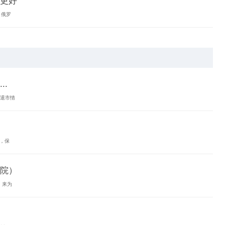
更好
，俄罗
.
债退市情
，保
院）
，来为