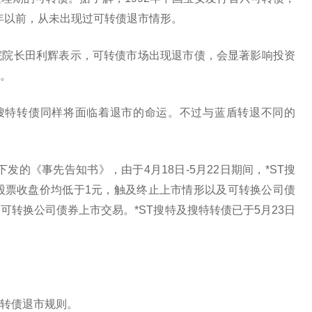
3年以前，从未出现过可转债退市情形。
院院长田利辉表示，可转债市场出现退市债，会显著影响投资
。
债搜特转债同样将面临着退市的命运。不过与蓝盾转退不同的
下发的《事先告知书》，由于4月18日-5月22日期间，*ST搜
股票收盘价均低于1元，触及终止上市情形以及可转换公司债
转换公司债券上市交易。*ST搜特及搜特转债已于5月23日
转债退市规则。