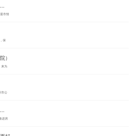
.
债退市情
，保
院）
，来为
州市公
.
推进房