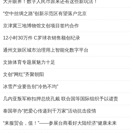
大开眼界！数字人民币原来还有这些新玩法！
“空中丝绸之路”创新示范区有望落户北京
京津冀三地博物馆文创项目签约合作
12小时30万件 C罗球衣销售额创纪录
通州文旅区城市治理用上智能化数字平台
文旅体育专题展魅力十足
文创“网红”齐聚朝阳
冰雪产业要告别“冷热不均”
几内亚叛军称扣押总统孔戴 联合国等国际组织予以谴责
泰国举办“把爱心传递到千万家”活动抗击疫情
“来服贸会，值！”——参展台商看好大陆经济“健康未来