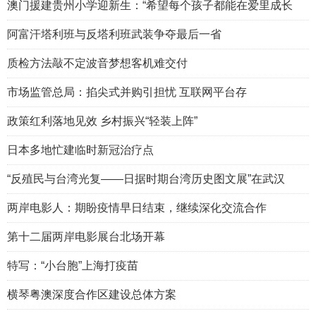
澳门援建贵州小学迎新生：“希望每个孩子都能在爱里成长
阿富汗塔利班与反塔利班武装争夺最后一省
质检方法敲不定波音梦想客机难交付
市场监管总局：掐尖式并购引担忧 互联网平台存
政策红利落地见效 乡村振兴“轻装上阵”
日本多地忙建临时新冠治疗点
“反殖民与台湾光复——日据时期台湾历史图文展”在武汉
两岸电影人：期盼疫情早日结束，继续深化交流合作
第十二届两岸电影展台北场开幕
特写：“小台胞”上海打疫苗
横琴粤澳深度合作区建设总体方案