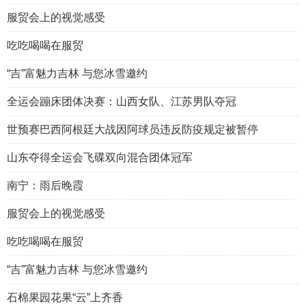
服贸会上的视觉感受
吃吃喝喝在服贸
“吉”富魅力吉林 与您冰雪邀约
全运会蹦床团体决赛：山西女队、江苏男队夺冠
世预赛巴西阿根廷大战因阿球员违反防疫规定被暂停
山东夺得全运会飞碟双向混合团体冠军
南宁：雨后晚霞
服贸会上的视觉感受
吃吃喝喝在服贸
“吉”富魅力吉林 与您冰雪邀约
石棉果园花果“云”上齐香