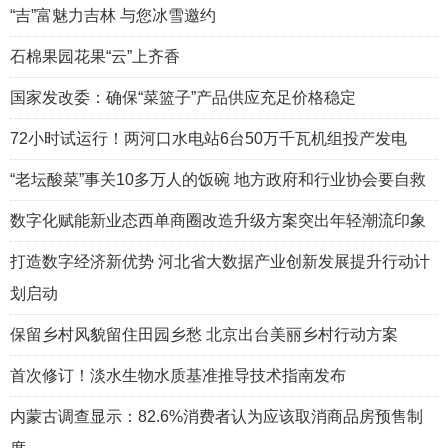
“吉”富魅力吉林 与您冰雪邀约
石棉果园花果“云”上齐香
国家发改委：确保“菜篮子”产品供应充足价格稳定
72小时试运行！两河口水电站6台50万千瓦机组投产发电
“老坛酸菜”事关10多万人的饭碗 地方政府和行业协会要自救
数字化赋能新业态西单商圈改造升级方案突出年轻潮流印象
打造数字经济新优势 河北省大数据产业创新发展提升行动计
划启动
保留乡村风貌留住田园乡愁 北京出台美丽乡村行动方案
首次修订！淡水生物水质基准推导技术指南发布
内蒙古调查显示：82.6%消费者认为应该取消商品房预售制