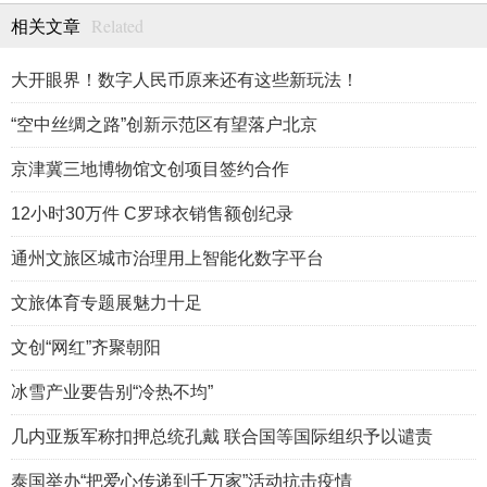
Related
相关文章
大开眼界！数字人民币原来还有这些新玩法！
“空中丝绸之路”创新示范区有望落户北京
京津冀三地博物馆文创项目签约合作
12小时30万件 C罗球衣销售额创纪录
通州文旅区城市治理用上智能化数字平台
文旅体育专题展魅力十足
文创“网红”齐聚朝阳
冰雪产业要告别“冷热不均”
几内亚叛军称扣押总统孔戴 联合国等国际组织予以谴责
泰国举办“把爱心传递到千万家”活动抗击疫情