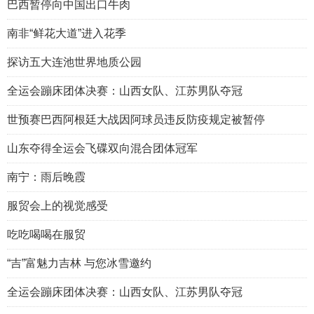
巴西暂停向中国出口牛肉
南非“鲜花大道”进入花季
探访五大连池世界地质公园
全运会蹦床团体决赛：山西女队、江苏男队夺冠
世预赛巴西阿根廷大战因阿球员违反防疫规定被暂停
山东夺得全运会飞碟双向混合团体冠军
南宁：雨后晚霞
服贸会上的视觉感受
吃吃喝喝在服贸
“吉”富魅力吉林 与您冰雪邀约
全运会蹦床团体决赛：山西女队、江苏男队夺冠