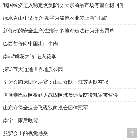
我国经济进入稳定恢复阶段 大宗商品市场有望企稳回升
绿水青山中话振兴 数字为淄博农业装上新“引擎”
新修改的安全生产法施行 多地对违法行为开出罚单
巴西暂停向中国出口牛肉
南非“鲜花大道”进入花季
探访五大连池世界地质公园
全运会蹦床团体决赛：山西女队、江苏男队夺冠
世预赛巴西阿根廷大战因阿球员违反防疫规定被暂停
山东夺得全运会飞碟双向混合团体冠军
南宁：雨后晚霞
服贸会上的视觉感受