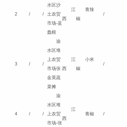
水区沙
江
青辣
2
/
/
土农贸
/
西
椒
市场-蓝
蠢根
渝
水区堆
上农贸
江
小米
3
/
/
/
市场张
西
椒
金英蔬
菜摊
渝
水区堆
江
4
/
/
上农贸
青椒
/
西
市场-张