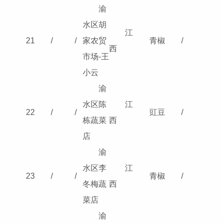
渝
水区胡
江
21
/
/
家农贸
青椒
/
西
市场-王
小云
渝
水区陈
江
22
/
/
豇豆
/
栋蔬菜
西
店
渝
水区李
江
23
/
/
青椒
/
冬梅蔬
西
菜店
渝