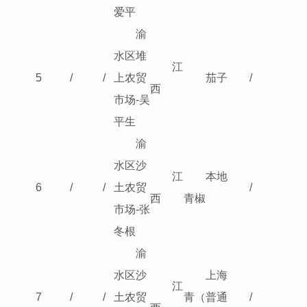
爱平
渝
水区堆
江
5
/
/
上农贸
茄子
/
西
市场-吴
平生
渝
水区沙
江
本地
6
/
/
土农贸
/
西
青椒
市场-张
冬根
渝
水区沙
上海
江
7
/
/
土农贸
青（普通
/