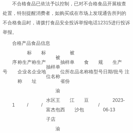
不合格食品已依法予以控制，已对不合格食品开展核查
处置，特别提醒消费者，如购买或在市场上发现通告所列的
不合格食品时，请拨打食品安全投诉举报电话12315进行投诉
举报。
合格产品食品信息
标
标
被
被
序
称生产
称生产
抽样单
食
规
生产
抽样单
号
企业名
企业地
位所在
品名称
格型号
日期/批号
注
位名称
称
址
省份
渝
水区王
江
豆
2023-
1
/
/
/
富杰包
西
沙包
06-13
子店
渝