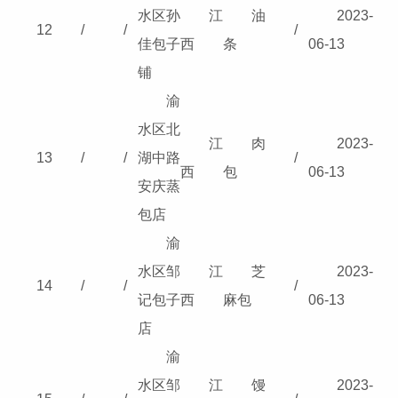
水区孙
江
油
2023-
12
/
/
/
佳包子
西
条
06-13
铺
渝
水区北
江
肉
2023-
13
/
/
湖中路
/
西
包
06-13
安庆蒸
包店
渝
水区邹
江
芝
2023-
14
/
/
/
记包子
西
麻包
06-13
店
渝
水区邹
江
馒
2023-