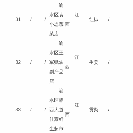
渝
水区袁
江
31
/
/
红椒
/
小思蔬
西
菜店
渝
水区王
江
32
/
/
军赋农
生姜
/
西
副产品
店
渝
水区赣
江
33
/
/
西大道
贡梨
/
西
佳豪鲜
生超市