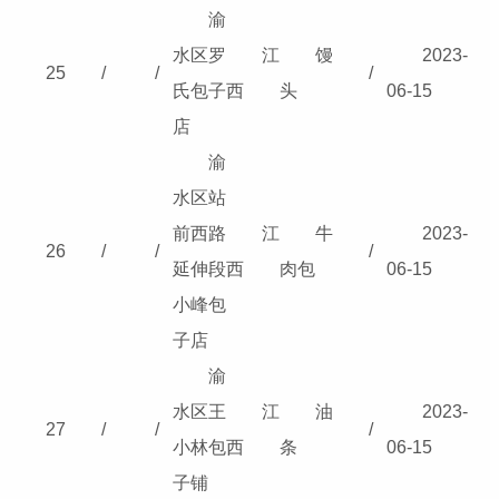
渝
水区罗
江
馒
2023-
25
/
/
/
氏包子
西
头
06-15
店
渝
水区站
前西路
江
牛
2023-
26
/
/
/
延伸段
西
肉包
06-15
小峰包
子店
渝
水区王
江
油
2023-
27
/
/
/
小林包
西
条
06-15
子铺