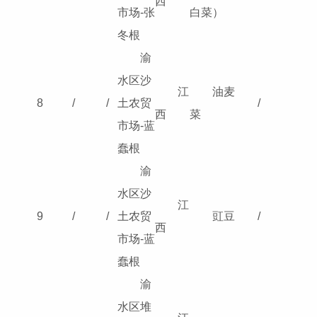
西
市场-张
白菜）
冬根
渝
水区沙
江
油麦
8
/
/
土农贸
/
西
菜
市场-蓝
蠢根
渝
水区沙
江
9
/
/
土农贸
豇豆
/
西
市场-蓝
蠢根
渝
水区堆