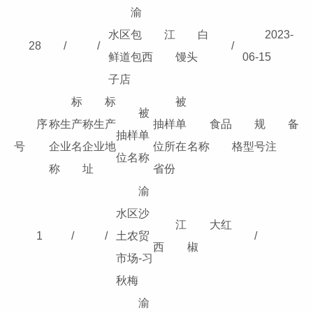
渝
水区包
江
白
2023-
28
/
/
/
鲜道包
西
馒头
06-15
子店
标
标
被
被
序
称生产
称生产
抽样单
食品
规
备
抽样单
号
企业名
企业地
位所在
名称
格型号
注
位名称
称
址
省份
渝
水区沙
江
大红
1
/
/
土农贸
/
西
椒
市场-习
秋梅
渝