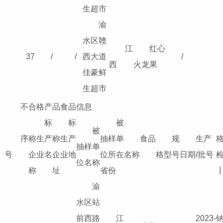
生超市
渝
水区赣
江
红心
37
/
/
西大道
/
西
火龙果
佳豪鲜
生超市
不合格产品食品信息
标
标
被
被
序
称生产
称生产
抽样单
食品
规
生产
抽样单
号
企业名
企业地
位所在
名称
格型号
日期/批号
位名称
称
址
省份
渝
水区站
前西路
江
2023-