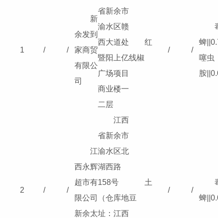
省新余市
新
渝水区赣
余发到
西大道处
红
蜱
||0
1
/
/
家商贸
/
/
暨阳上亿
线椒
噻虫
有限公
广场项目
胺
||0
司
商业楼一
二层
江西
省新余市
江
渝水区北
西永辉
湖西路
超市有
158号
土
2
/
/
/
/
限公司
（仓库地
豆
蜱
||0
新余太
址：江西