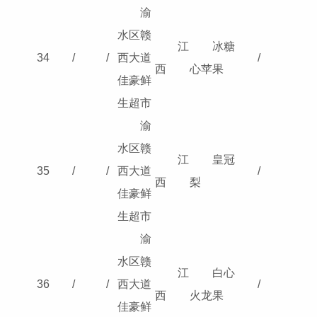
渝
水区赣
江
冰糖
34
/
/
西大道
/
西
心苹果
佳豪鲜
生超市
渝
水区赣
江
皇冠
35
/
/
西大道
/
西
梨
佳豪鲜
生超市
渝
水区赣
江
白心
36
/
/
西大道
/
西
火龙果
佳豪鲜