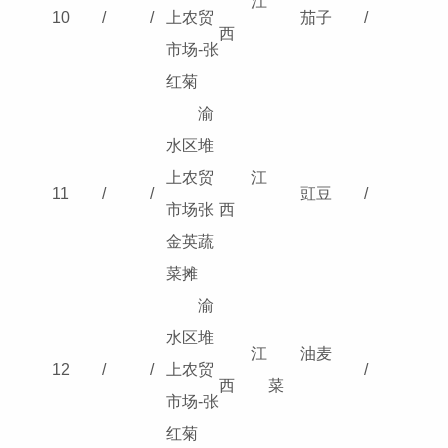
江
10
/
/
上农贸
茄子
/
西
市场-张
红菊
渝
水区堆
上农贸
江
11
/
/
豇豆
/
市场张
西
金英蔬
菜摊
渝
水区堆
江
油麦
12
/
/
上农贸
/
西
菜
市场-张
红菊