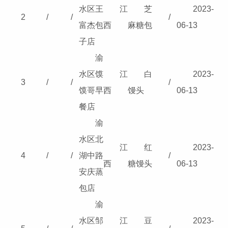
水区王
江
芝
2023-
2
/
/
/
富杰包
西
麻糖包
06-13
子店
渝
水区馍
江
白
2023-
3
/
/
/
馍哥早
西
馒头
06-13
餐店
渝
水区北
江
红
2023-
4
/
/
湖中路
/
西
糖馒头
06-13
安庆蒸
包店
渝
水区邹
江
豆
2023-