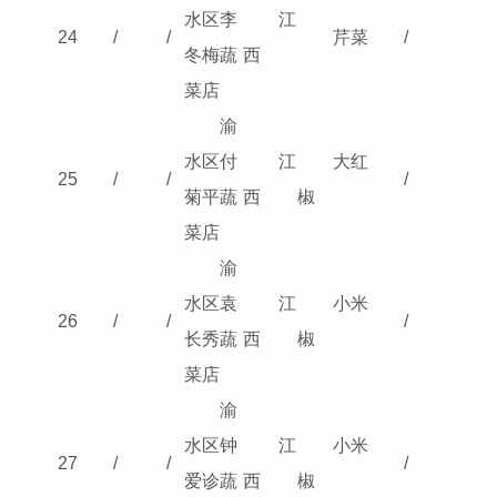
水区李
江
24
/
/
芹菜
/
冬梅蔬
西
菜店
渝
水区付
江
大红
25
/
/
/
菊平蔬
西
椒
菜店
渝
水区袁
江
小米
26
/
/
/
长秀蔬
西
椒
菜店
渝
水区钟
江
小米
27
/
/
/
爱诊蔬
西
椒