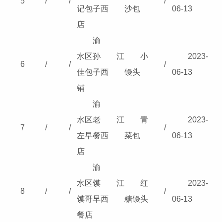
5
/
/
/
记包子
西
沙包
06-13
店
渝
水区孙
江
小
2023-
6
/
/
/
佳包子
西
馒头
06-13
铺
渝
水区老
江
青
2023-
7
/
/
/
左早餐
西
菜包
06-13
店
渝
水区馍
江
红
2023-
8
/
/
/
馍哥早
西
糖馒头
06-13
餐店