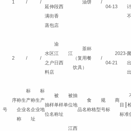
1
/
/
油饼
/
延伸段
西
04-13
满街香
蒸包店
渝
茶杯
水区江
江
2023-
菌
2
/
/
（复用餐
/
之户日
西
04-21
出
饮具）
料店
标
标
被
被抽
序
称生产
称生产
食
规
商
抽样单
样单位地
目║
号
企业名
企业地
品名称
格型号
标
位名称
址
标准
称
址
江西