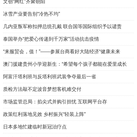
文创“网红”齐聚朝阳
冰雪产业要告别“冷热不均”
几内亚叛军称扣押总统孔戴 联合国等国际组织予以谴责
泰国举办“把爱心传递到千万家”活动抗击疫情
“来服贸会，值！”——参展台商看好大陆经济“健康未来
澳门援建贵州小学迎新生：“希望每个孩子都能在爱里成长
阿富汗塔利班与反塔利班武装争夺最后一省
质检方法敲不定波音梦想客机难交付
市场监管总局：掐尖式并购引担忧 互联网平台存
政策红利落地见效 乡村振兴“轻装上阵”
日本多地忙建临时新冠治疗点