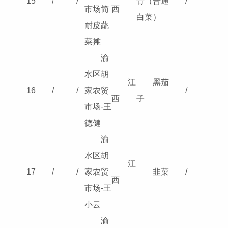
15
/
/
青（普通
/
市场简
西
白菜）
耐皮蔬
菜摊
渝
水区胡
江
黑茄
16
/
/
家农贸
/
西
子
市场-王
德健
渝
水区胡
江
17
/
/
家农贸
韭菜
/
西
市场-王
小云
渝