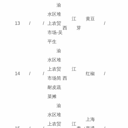
渝
水区堆
江
黄豆
13
/
/
上农贸
/
西
芽
市场-吴
平生
渝
水区堆
上农贸
江
14
/
/
红椒
/
市场简
西
耐皮蔬
菜摊
渝
水区堆
上海
上农贸
江