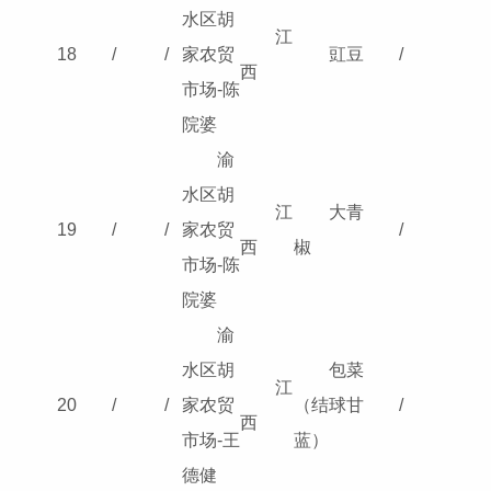
水区胡
江
18
/
/
家农贸
豇豆
/
西
市场-陈
院婆
渝
水区胡
江
大青
19
/
/
家农贸
/
西
椒
市场-陈
院婆
渝
水区胡
包菜
江
20
/
/
家农贸
（结球甘
/
西
市场-王
蓝）
德健