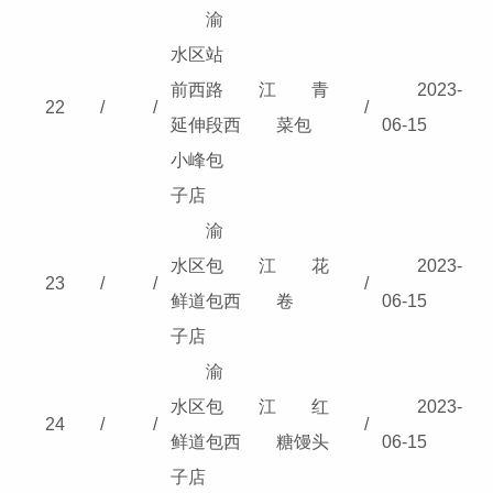
渝
水区站
前西路
江
青
2023-
22
/
/
/
延伸段
西
菜包
06-15
小峰包
子店
渝
水区包
江
花
2023-
23
/
/
/
鲜道包
西
卷
06-15
子店
渝
水区包
江
红
2023-
24
/
/
/
鲜道包
西
糖馒头
06-15
子店