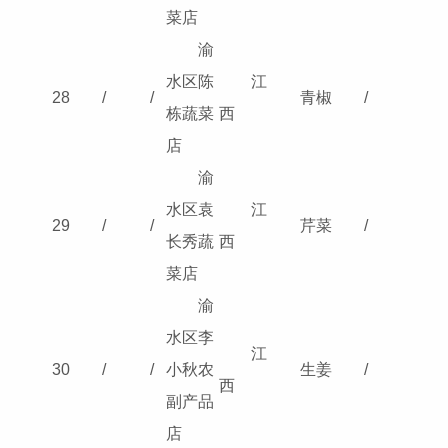
菜店
渝
水区陈
江
28
/
/
青椒
/
栋蔬菜
西
店
渝
水区袁
江
29
/
/
芹菜
/
长秀蔬
西
菜店
渝
水区李
江
30
/
/
小秋农
生姜
/
西
副产品
店