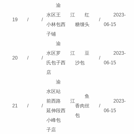
渝
水区王
江
红
2023-
19
/
/
/
小林包
西
糖馒头
06-15
子铺
渝
水区罗
江
豆
2023-
20
/
/
/
氏包子
西
沙包
06-15
店
渝
水区站
鱼
前西路
江
2023-
21
/
/
香肉丝
/
延伸段
西
06-15
包
小峰包
子店