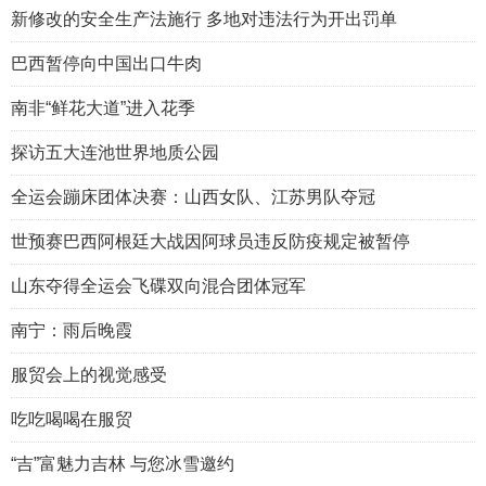
新修改的安全生产法施行 多地对违法行为开出罚单
巴西暂停向中国出口牛肉
南非“鲜花大道”进入花季
探访五大连池世界地质公园
全运会蹦床团体决赛：山西女队、江苏男队夺冠
世预赛巴西阿根廷大战因阿球员违反防疫规定被暂停
山东夺得全运会飞碟双向混合团体冠军
南宁：雨后晚霞
服贸会上的视觉感受
吃吃喝喝在服贸
“吉”富魅力吉林 与您冰雪邀约