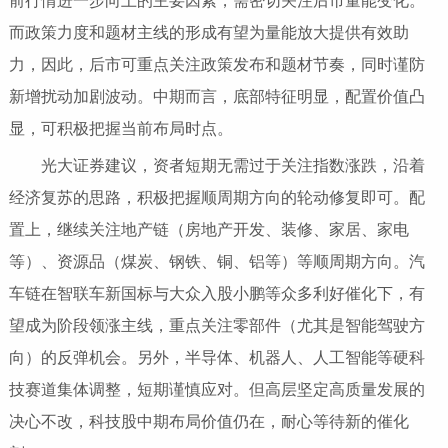
前行情进一步向上的主要因素，需密切关注后市量能变化。
而政策力度和题材主线的形成有望为量能放大提供有效助
力，因此，后市可重点关注政策发布和题材节奏，同时谨防
新增扰动加剧波动。中期而言，底部特征明显，配置价值凸
显，可积极把握当前布局时点。
光大证券建议，资者短期无需过于关注指数涨跌，沿着
经济复苏的思路，积极把握顺周期方向的轮动修复即可。配
置上，继续关注地产链（房地产开发、装修、家居、家电
等）、资源品（煤炭、钢铁、铜、铝等）等顺周期方向。汽
车链在智联车新国标与大众入股小鹏等众多利好催化下，有
望成为阶段领涨主线，重点关注零部件（尤其是智能驾驶方
向）的反弹机会。另外，半导体、机器人、人工智能等硬科
技赛道集体调整，短期谨慎应对。但高层坚定高质量发展的
决心不改，科技股中期布局价值仍在，耐心等待新的催化