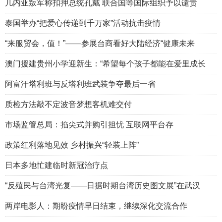
几内亚叛军称扣押总统孔戴 联合国等国际组织予以谴责
泰国举办“把爱心传递到千万家”活动抗击疫情
“来服贸会，值！”——参展台商看好大陆经济“健康未来
澳门援建贵州小学迎新生：“希望每个孩子都能在爱里成长
阿富汗塔利班与反塔利班武装争夺最后一省
质检方法敲不定波音梦想客机难交付
市场监管总局：掐尖式并购引担忧 互联网平台存
政策红利落地见效 乡村振兴“轻装上阵”
日本多地忙建临时新冠治疗点
“反殖民与台湾光复——日据时期台湾历史图文展”在武汉
两岸电影人：期盼疫情早日结束，继续深化交流合作