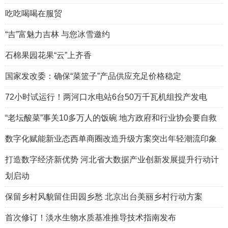
吃吃喝喝在服贸
“吉”富魅力吉林 与您冰雪邀约
石棉果园花果“云”上齐香
国家发改委：确保“菜篮子”产品供应充足价格稳定
72小时试运行！两河口水电站6台50万千瓦机组投产发电
“老坛酸菜”事关10多万人的饭碗 地方政府和行业协会要自救
数字化赋能新业态西单商圈改造升级方案突出年轻潮流印象
打造数字经济新优势 河北省大数据产业创新发展提升行动计
划启动
保留乡村风貌留住田园乡愁 北京出台美丽乡村行动方案
首次修订！淡水生物水质基准推导技术指南发布