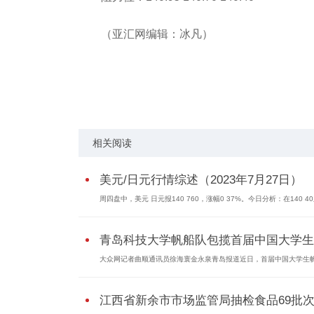
（亚汇网编辑：冰凡）
关键词：
相关阅读
美元/日元行情综述（2023年7月27日）
周四盘中，美元 日元报140 760，涨幅0 37%。今日分析：在140 4
青岛科技大学帆船队包揽首届中国大学生..
大众网记者曲顺通讯员徐海寰金永泉青岛报道近日，首届中国大学生
江西省新余市市场监管局抽检食品69批次.