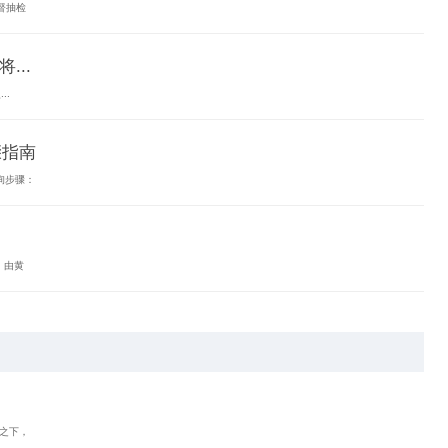
督抽检
...
..
骤指南
询步骤：
，由黄
0之下，