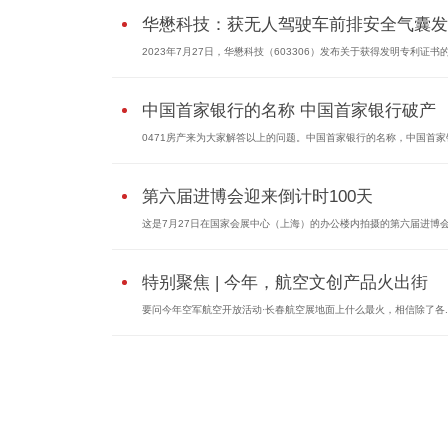
华懋科技：获无人驾驶车前排安全气囊发..
2023年7月27日，华懋科技（603306）发布关于获得发明专利证书
中国首家银行的名称 中国首家银行破产
0471房产来为大家解答以上的问题。中国首家银行的名称，中国首家
第六届进博会迎来倒计时100天
这是7月27日在国家会展中心（上海）的办公楼内拍摄的第六届进博
特别聚焦 | 今年，航空文创产品火出街
要问今年空军航空开放活动·长春航空展地面上什么最火，相信除了各..