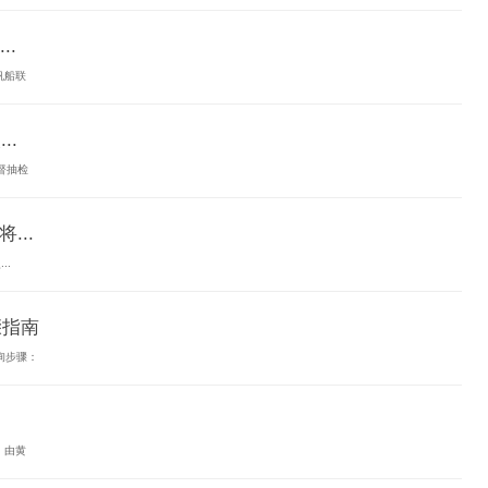
.
帆船联
..
督抽检
...
..
骤指南
询步骤：
，由黄