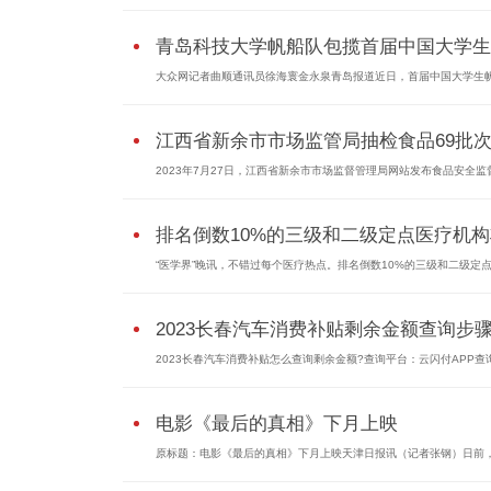
青岛科技大学帆船队包揽首届中国大学生..
大众网记者曲顺通讯员徐海寰金永泉青岛报道近日，首届中国大学生
江西省新余市市场监管局抽检食品69批次.
2023年7月27日，江西省新余市市场监督管理局网站发布食品安全监
排名倒数10%的三级和二级定点医疗机构将
“医学界”晚讯，不错过每个医疗热点。排名倒数10%的三级和二级定点.
2023长春汽车消费补贴剩余金额查询步
2023长春汽车消费补贴怎么查询剩余金额?查询平台：云闪付APP查
电影《最后的真相》下月上映
原标题：电影《最后的真相》下月上映天津日报讯（记者张钢）日前