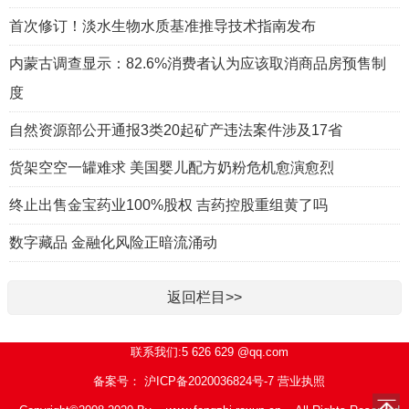
首次修订！淡水生物水质基准推导技术指南发布
内蒙古调查显示：82.6%消费者认为应该取消商品房预售制
度
自然资源部公开通报3类20起矿产违法案件涉及17省
货架空空一罐难求 美国婴儿配方奶粉危机愈演愈烈
终止出售金宝药业100%股权 吉药控股重组黄了吗
数字藏品 金融化风险正暗流涌动
返回栏目>>
联系我们:5 626 629 @qq.com
备案号： 沪ICP备2020036824号-7
营业执照