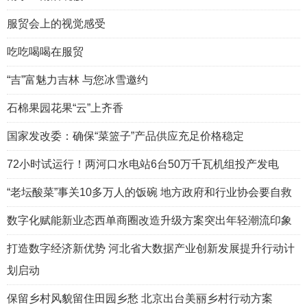
服贸会上的视觉感受
吃吃喝喝在服贸
“吉”富魅力吉林 与您冰雪邀约
石棉果园花果“云”上齐香
国家发改委：确保“菜篮子”产品供应充足价格稳定
72小时试运行！两河口水电站6台50万千瓦机组投产发电
“老坛酸菜”事关10多万人的饭碗 地方政府和行业协会要自救
数字化赋能新业态西单商圈改造升级方案突出年轻潮流印象
打造数字经济新优势 河北省大数据产业创新发展提升行动计
划启动
保留乡村风貌留住田园乡愁 北京出台美丽乡村行动方案