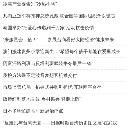
冰雪产业要告别“冷热不均”
几内亚叛军称扣押总统孔戴 联合国等国际组织予以谴责
泰国举办“把爱心传递到千万家”活动抗击疫情
“来服贸会，值！”——参展台商看好大陆经济“健康未来
澳门援建贵州小学迎新生：“希望每个孩子都能在爱里成长
阿富汗塔利班与反塔利班武装争夺最后一省
质检方法敲不定波音梦想客机难交付
市场监管总局：掐尖式并购引担忧 互联网平台存
政策红利落地见效 乡村振兴“轻装上阵”
日本多地忙建临时新冠治疗点
“反殖民与台湾光复——日据时期台湾历史图文展”在武汉