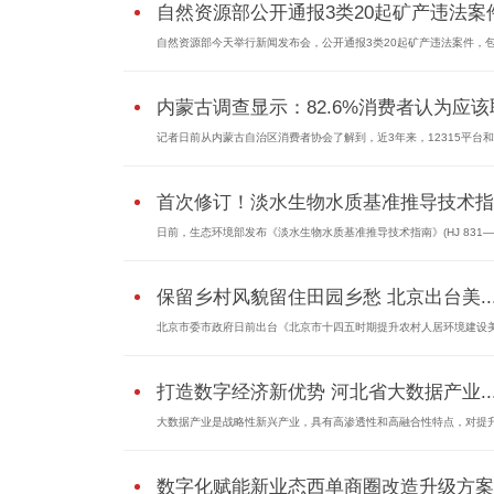
自然资源部公开通报3类20起矿产违法案件.
自然资源部今天举行新闻发布会，公开通报3类20起矿产违法案件，包括
内蒙古调查显示：82.6%消费者认为应该取
记者日前从内蒙古自治区消费者协会了解到，近3年来，12315平台和内
首次修订！淡水生物水质基准推导技术指..
日前，生态环境部发布《淡水生物水质基准推导技术指南》(HJ 831—2.
保留乡村风貌留住田园乡愁 北京出台美..
北京市委市政府日前出台《北京市十四五时期提升农村人居环境建设美.
打造数字经济新优势 河北省大数据产业..
大数据产业是战略性新兴产业，具有高渗透性和高融合性特点，对提升.
数字化赋能新业态西单商圈改造升级方案..