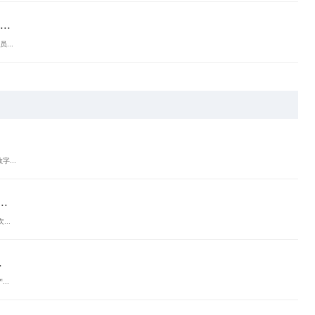
.
...
...
.
..
.
..