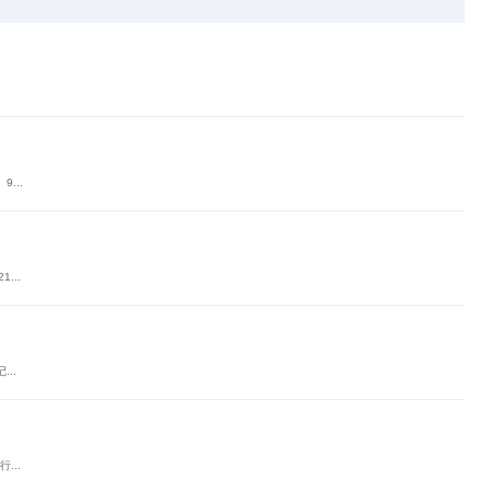
.
...
...
..
...