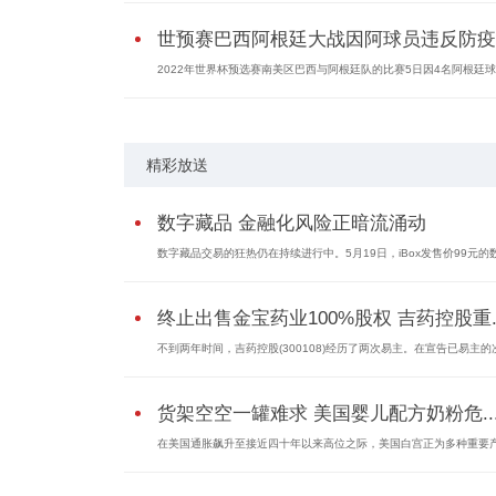
世预赛巴西阿根廷大战因阿球员违反防疫..
2022年世界杯预选赛南美区巴西与阿根廷队的比赛5日因4名阿根廷球员
精彩放送
数字藏品 金融化风险正暗流涌动
数字藏品交易的狂热仍在持续进行中。5月19日，iBox发售价99元的数字
终止出售金宝药业100%股权 吉药控股重..
不到两年时间，吉药控股(300108)经历了两次易主。在宣告已易主的次.
货架空空一罐难求 美国婴儿配方奶粉危..
在美国通胀飙升至接近四十年以来高位之际，美国白宫正为多种重要产.