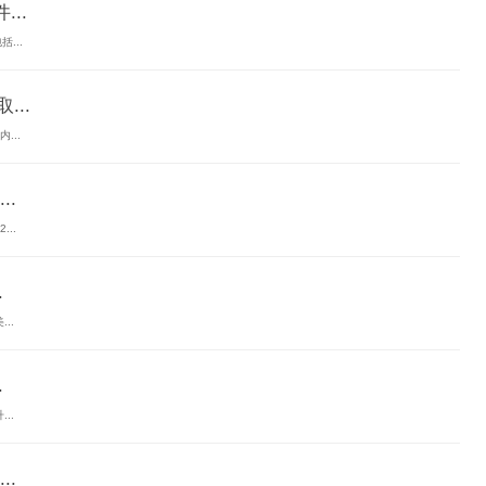
..
...
...
...
.
..
.
..
.
..
.