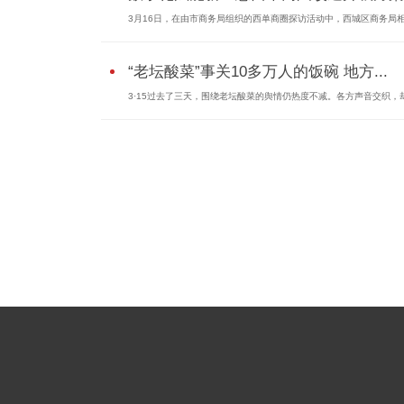
3月16日，在由市商务局组织的西单商圈探访活动中，西城区商务局相关
“老坛酸菜”事关10多万人的饭碗 地方...
3·15过去了三天，围绕老坛酸菜的舆情仍热度不减。各方声音交织，却.