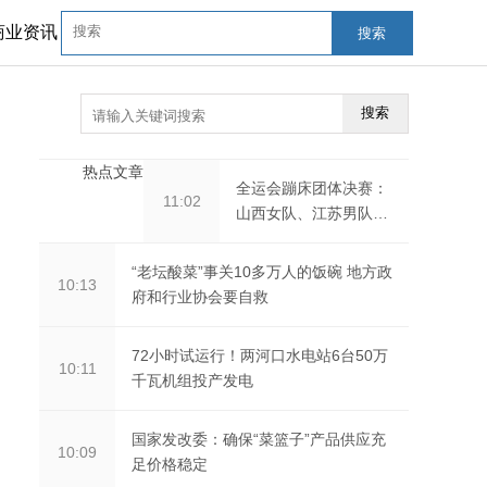
商业资讯
搜索
搜索
热点文章
全运会蹦床团体决赛：
11:02
山西女队、江苏男队夺
冠
“老坛酸菜”事关10多万人的饭碗 地方政
10:13
府和行业协会要自救
72小时试运行！两河口水电站6台50万
10:11
千瓦机组投产发电
国家发改委：确保“菜篮子”产品供应充
10:09
足价格稳定