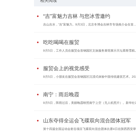
相关阅读
“吉”富魅力吉林 与您冰雪邀约
吉山吉水，“吉”富魅力。9月3日，北京冬博会吉林市专场推介会在首..
吃吃喝喝在服贸
9月5日，工作人员在服贸会首钢园区文旅服务展馆展示天坛慕斯雪糕。9
服贸会上的视觉感受
9月5日，小朋友在服贸会首钢园区沉浸式体验中国传统建筑艺术。2021
南宁：雨后晚霞
9月5日，阵雨过后，美丽晚霞映照南宁上空（无人机照片）。新华社记.
山东夺得全运会飞碟双向混合团体冠军
第十四届全国运动会射击项目飞碟双向混合团体比赛4日在陕西西安举行