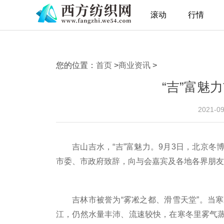
滚动
行情
您的位置：
首页
>
商业资讯
>
“吉”富魅
2021-0
吉山吉水，“吉”富魅力。9月3日，北京
市委、市政府致辞，向与会嘉宾及各地各界朋友
吉林市被誉为“雾凇之都、滑雪天堂”。当
江，仍然水量丰沛、流速较快，在寒冬里雾气