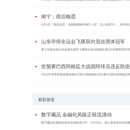
南宁：雨后晚霞
9月5日，阵雨过后，美丽晚霞映照南宁上空（无人机照片）。新华社记.
山东夺得全运会飞碟双向混合团体冠军
第十四届全国运动会射击项目飞碟双向混合团体比赛4日在陕西西安举行
世预赛巴西阿根廷大战因阿球员违反防疫..
2022年世界杯预选赛南美区巴西与阿根廷队的比赛5日因4名阿根廷球员
精彩放送
数字藏品 金融化风险正暗流涌动
数字藏品交易的狂热仍在持续进行中。5月19日，iBox发售价99元的数字