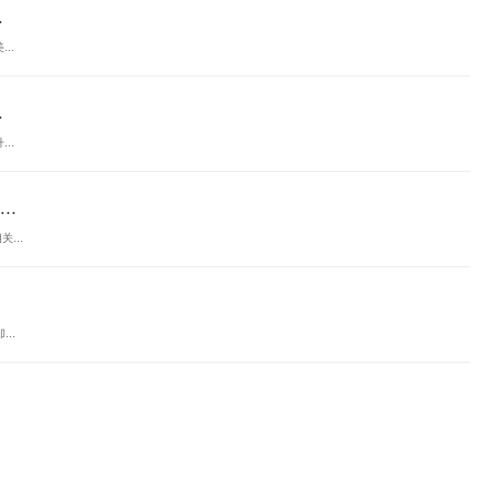
.
..
.
..
.
...
..