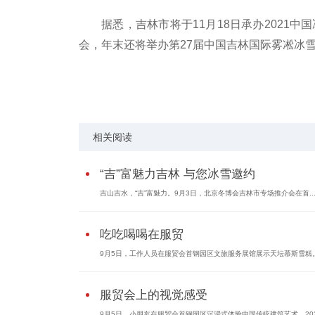
据悉，吉林市将于11月18日承办2021
会，年末还将举办第27届中国吉林国际雾凇冰
关键词：
相关阅读
“吉”富魅力吉林 与您冰雪邀约
吉山吉水，“吉”富魅力。9月3日，北京冬博会吉林市专场推介会在首..
吃吃喝喝在服贸
9月5日，工作人员在服贸会首钢园区文旅服务展馆展示天坛慕斯雪糕。9
服贸会上的视觉感受
9月5日，小朋友在服贸会首钢园区沉浸式体验中国传统建筑艺术。2021