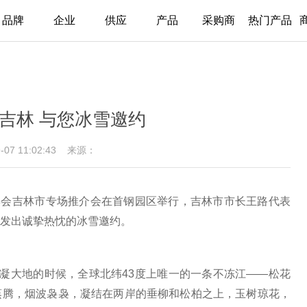
品牌
企业
供应
产品
采购商
热门产品
力吉林 与您冰雪邀约
9-07 11:02:43
来源：
冬博会吉林市专场推介会在首钢园区举行，吉林市市长王路代表
发出诚挚热忱的冰雪邀约。
寒凝大地的时候，全球北纬43度上唯一的一条不冻江——松花
蒸腾，烟波袅袅，凝结在两岸的垂柳和松柏之上，玉树琼花，