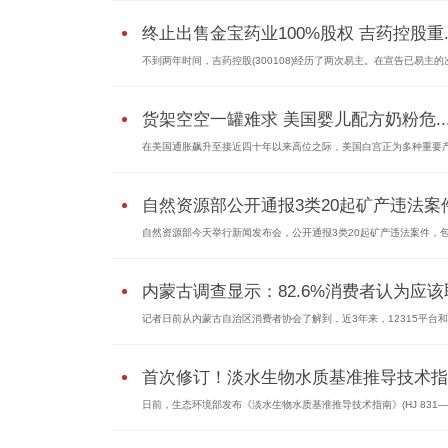
终止出售金宝药业100%股权 吉药控股重..
不到两年时间，吉药控股(300108)经历了两次易主。在宣告已易主的次.
货架空空一罐难求 美国婴儿配方奶粉危..
在美国通胀飙升至接近四十年以来高位之际，美国白宫正为多种重要产.
自然资源部公开通报3类20起矿产违法案件.
自然资源部今天举行新闻发布会，公开通报3类20起矿产违法案件，包括
内蒙古调查显示：82.6%消费者认为应该取
记者日前从内蒙古自治区消费者协会了解到，近3年来，12315平台和内
首次修订！淡水生物水质基准推导技术指..
日前，生态环境部发布《淡水生物水质基准推导技术指南》(HJ 831—2.