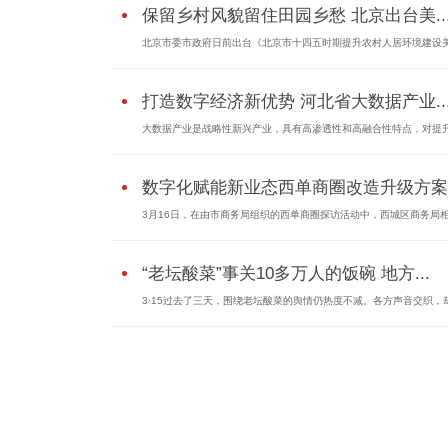
保留乡村风貌留住田园乡愁 北京出台美..
北京市委市政府日前出台《北京市十四五时期提升农村人居环境建设美.
打造数字经济新优势 河北省大数据产业..
大数据产业是战略性新兴产业，具有高渗透性和高融合性特点，对提升.
数字化赋能新业态西单商圈改造升级方案..
3月16日，在由市商务局组织的西单商圈探访活动中，西城区商务局相关
“老坛酸菜”事关10多万人的饭碗 地方...
3·15过去了三天，围绕老坛酸菜的舆情仍热度不减。各方声音交织，却.