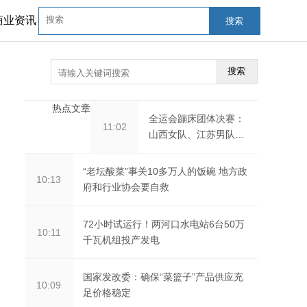
商业资讯
搜索
搜索
热点文章
全运会蹦床团体决赛：
11:02
山西女队、江苏男队夺
冠
“老坛酸菜”事关10多万人的饭碗 地方政
10:13
府和行业协会要自救
72小时试运行！两河口水电站6台50万
10:11
千瓦机组投产发电
国家发改委：确保“菜篮子”产品供应充
10:09
足价格稳定