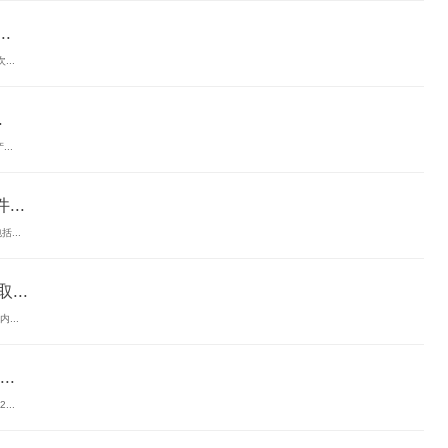
.
..
.
..
..
...
...
...
.
..