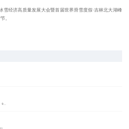
中国冰雪经济高质量发展大会暨首届世界滑雪度假·吉林北大湖峰
雪节。
.
...
...