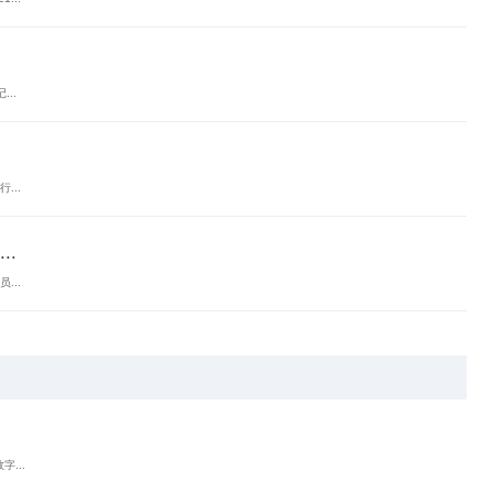
..
...
.
...
...